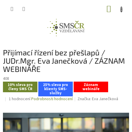
Přejít
NÁKUP
na
obsah
KOŠÍK
Přijímací řízení bez přešlapů /
JUDr.Mgr. Eva Janečková / ZÁZNAM
WEBINÁŘE
408
10% sleva pro
25% sleva pro
Záznam
členy SMS ČR
klienty SMS-
webináře
služby
Průměrné
1 hodnocení
Podrobnosti hodnocení
Značka:
Eva Janečková
hodnocení
produktu
je
5,0
z