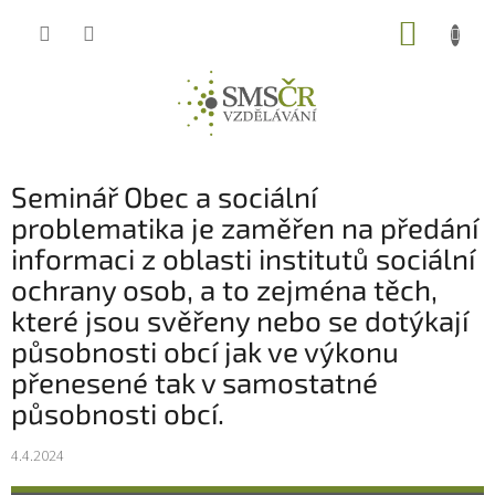
Přejít
NÁKUP
na
obsah
KOŠÍK
Seminář Obec a sociální
problematika je zaměřen na předání
informaci z oblasti institutů sociální
ochrany osob, a to zejména těch,
které jsou svěřeny nebo se dotýkají
působnosti obcí jak ve výkonu
přenesené tak v samostatné
působnosti obcí.
4.4.2024