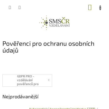
Přejít
NÁKUP
na
obsah
KOŠÍK
Pověřenci pro ochranu osobních
údajů
GDPR PRO -
vzdělávání
pověřenců pro
ochranu osobních
údajů
Nejprodávanější
Kybernetický bezpečnostní incident a GDPR /