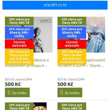
p
OTEVŘÍT FILTR
r
o
V
10% sleva pro
10% sleva pro
d
ý
členy SMS ČR
členy SMS ČR
u
p
25% sleva pro
25% sleva pro
k
i
klienty SMS-
klienty SMS-
služby
služby
t
s
ů
Záznam
Záznam
p
webináře
webináře
r
10% sleva pro
10% sleva pro
o
členy Spolku
členy Spolku
pro ochranu
pro ochranu
d
Aplikační výzvy zákona o
Kybernetický bezpečnostní
osobních údajů
osobních údajů
u
svobodném přístupu k
incident a GDPR / Zbyněk
k
informacím po jeho
Malý & František
t
aktuální novelizaci
Nonnemann / ZÁZNAM
605 Kč včetně DPH
605 Kč včetně DPH
ů
7.5.2023/ Oldřich Kužílek /
WEBINÁŘE
500 Kč
500 Kč
ZÁZNAM WEBINÁŘE
Do košíku
Do košíku
10% sleva pro
10% sleva pro
členy SMS ČR
členy SMS ČR