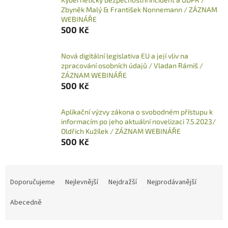
Zbyněk Malý & František Nonnemann / ZÁZNAM
WEBINÁŘE
500 Kč
Nová digitální legislativa EU a její vliv na
zpracování osobních údajů / Vladan Rámiš /
ZÁZNAM WEBINÁŘE
500 Kč
Aplikační výzvy zákona o svobodném přístupu k
informacím po jeho aktuální novelizaci 7.5.2023/
Oldřich Kužílek / ZÁZNAM WEBINÁŘE
500 Kč
Ř
a
Doporučujeme
Nejlevnější
Nejdražší
Nejprodávanější
z
e
Abecedně
n
í