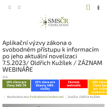
Přejít
NÁKUP
na
obsah
KOŠÍK
Aplikační výzvy zákona o
svobodném přístupu k informacím
po jeho aktuální novelizaci
7.5.2023/ Oldřich Kužílek / ZÁZNAM
WEBINÁŘE
214
10% sleva pro
25% sleva pro
Záznam
10% sleva
členy SMS ČR
klienty SMS-
webináře
členy Sp
služby
pro ochr
osobních 
Průměrné
Neohodnoceno
Podrobnosti hodnocení
Značka:
Oldřich Kužílek
hodnocení
produktu