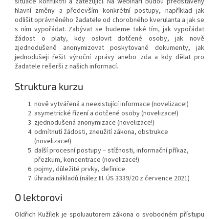
situace konfliktní a zatěžující. Na webináři budou představeny
hlavní změny a především konkrétní postupy, například jak
odlišit oprávněného žadatele od chorobného kverulanta a jak se
s ním vypořádat. Zabývat se budeme také tím, jak vypořádat
žádost o platy, kdy oslovit dotčené osoby, jak nově
zjednodušeně anonymizovat poskytované dokumenty, jak
jednodušeji řešit výroční zprávy anebo zda a kdy dělat pro
žadatele rešerši z našich informací.
Struktura kurzu
nově vytvářená a neexistující informace (novelizace!)
asymetrické řízení a dotčené osoby (novelizace!)
zjednodušená anonymizace (novelizace!)
odmítnutí žádosti, zneužití zákona, obstrukce
(novelizace!)
další procesní postupy – stížnosti, informační příkaz,
přezkum, koncentrace (novelizace!)
pojmy, důležité prvky, definice
úhrada nákladů (nález III. ÚS 3339/20 z července 2021)
O lektorovi
Oldřich Kužílek je spoluautorem zákona o svobodném přístupu