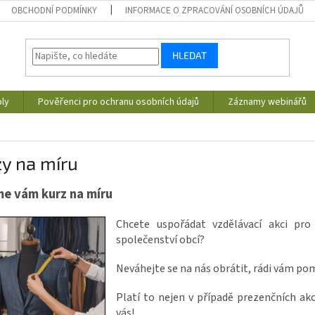
OBCHODNÍ PODMÍNKY
INFORMACE O ZPRACOVÁNÍ OSOBNÍCH ÚDAJŮ
HLEDAT
ly
Pověřenci pro ochranu osobních údajů
Záznamy webinářů
y na míru
me vám kurz na míru
Chcete uspořádat vzdělávací akci pro
společenství obcí?
Neváhejte se na nás obrátit, rádi vám p
Platí to nejen v případě prezenčních akc
vás!