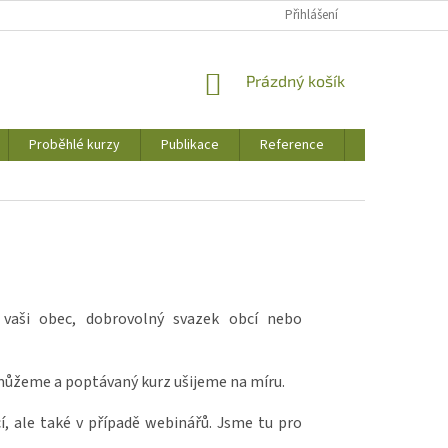
Přihlášení
NÁKUPNÍ
Prázdný košík
KOŠÍK
Proběhlé kurzy
Publikace
Reference
Jak to u nás 
 vaši obec, dobrovolný svazek obcí nebo
omůžeme a poptávaný kurz ušijeme na míru.
í, ale také v případě webinářů. Jsme tu pro