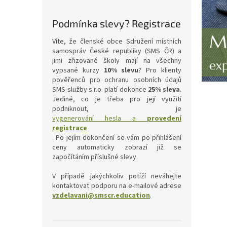
Podmínka slevy? Registrace
Víte, že členské obce Sdružení místních
samospráv České republiky (SMS ČR) a
jimi zřizované školy mají na všechny
vypsané kurzy
10% slevu
? Pro klienty
pověřenců pro ochranu osobních údajů
SMS-služby s.r.o. platí dokonce
25% sleva
.
Jediné, co je třeba pro její využití
podniknout, je
vygenerování hesla a
provedení
registrace
. Po jejím dokončení se vám po přihlášení
ceny automaticky zobrazí již se
započítáním příslušné slevy.
V případě jakýchkoliv potíží neváhejte
kontaktovat podporu na e-mailové adrese
vzdelavani@smscr.education
.