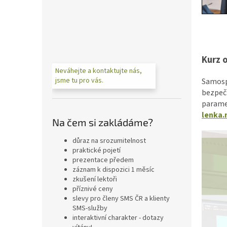
n
e
l
Kurz 
Neváhejte a kontaktujte nás,
jsme tu pro vás.
Samosp
bezpeč
parame
lenka.
Na čem si zakládáme?
důraz na srozumitelnost
praktické pojetí
prezentace předem
záznam k dispozici 1 měsíc
zkušení lektoři
příznivé ceny
slevy pro členy SMS ČR a klienty
SMS-služby
interaktivní charakter - dotazy