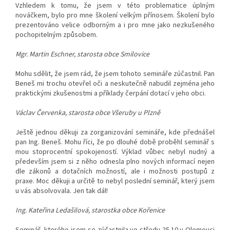
Vzhledem k tomu, že jsem v této problematice úplným
nováčkem, bylo pro mne školení velkým přínosem.
Školení bylo
prezentováno velice odborným a i pro mne jako nezkušeného
pochopitelným způsobem.
Mgr. Martin Eschner, starosta obce Smilovice
Mohu sdělit, že jsem rád, že jsem tohoto semináře zúčastnil. Pan
Beneš mi trochu otevřel oči a neskutečně nabudil zejména jeho
praktickými zkušenostmi a příklady čerpání dotací v jeho obci.
Václav Červenka, starosta obce Všeruby u Plzně
Ještě jednou děkuji za zorganizování semináře, kde přednášel
pan Ing. Beneš. Mohu říci, že po dlouhé době proběhl seminář s
mou stoprocentní spokojeností. Výklad vůbec nebyl nudný a
především jsem si z něho odnesla plno nových informací nejen
dle zákonů a dotačních možností, ale i možnosti postupů z
praxe.
Moc děkuji a určitě to nebyl poslední seminář, který jsem
u vás absolvovala. Jen tak dál!
Ing. Kateřina Ledašilová,
starostka obce Kořenice