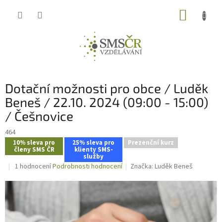
Přejít
NÁKUP
na
obsah
KOŠÍK
Dotační možnosti pro obce / Luděk
Beneš / 22.10. 2024 (09:00 - 15:00)
/ Češnovice
464
10% sleva pro
25% sleva pro
Prezenční kurz
členy SMS ČR
klienty SMS-
služby
Průměrné
1 hodnocení
Podrobnosti hodnocení
Značka:
Luděk Beneš
hodnocení
produktu
je
5,0
z