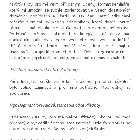
navštívit, byl pro mě velmi přínosným. Oceňuji formát semináře,
který mi umožnil se rychle zorientovat ve všech dostupných
dotačních pobídkách a ušetřil mi tak čas vlastní zdlouhavé
rešerše. Seminář byl veden odborníkem, který dobře rozumí
tématu a má dlouholeté zkušenosti z prezentované oblasti.
Podobně možnost diskutovat s kolegy a účastníky nad
konkrétními příklady z jednotlivých obcí byla velmi podnětná.
Určitě doporučuji tento seminář všem, kdo se zajímají o
financování projektů pomocí dotací. Děkuji organizátorům a
lektorům za jejich úsilí, odnesl jsem si mnoho cenných znalostí.
Jiří Chorouš, starosta obce Podmoky
Zúčastnila jsem se školení Dotační možnosti pro obce a školení
bylo velice zajímavé a pro mne potřebné.
Moc děkuji za
spolupráci.
Mgr. Dagmar Horevajová,
starostka obce Předboj
Vzdělávací kurz byl pro mě velice užitečný. Školitel byl moc
příjemný a vysvětlil všechno srozumitelně. Bylo fajn potkat se
starosty a předat si zkušenosti. Víc takových školení.