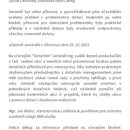
Sylvie Litochleb,
starostka obce Cikháj
Seminář byl velmi přínosný a zprostředkoval jeho účastníkům
ucelený přehled v problematice dotací. Hodnotím jej velmi
kladně, přínosné pro dokreslení problematiky byly praktické
příklady a v následné diskusi byly erudovaně zodpovězeny
všechny vznesené dotazy.
účastník semináře v Olomouci dne 25. 10. 2023
Na včerejším "dotačním" semináři Ing. Luděk Beneš posluchačům
z řad vedení obcí a menších měst prezentoval širokou paletu
dotačních příležitostí pro samosprávy. Díky bohatým praktickým
zkušenostem přednášejícího s dotačním managementem jsme
měli možnost získat cenné rady a postřehy takříkajíc z první
ruky. Seminář zástupcům samospráv usnadní orientaci v
jednotlivých dotačních titulech, což následně pomůže při
plánování konkrétních akcí či projektů, které by chtěly obce
s pomocí dotací v budoucnu realizovat.
Mgr. Jan Blaho, starosta obce Luběnice & pověřenec pro ochranu
osobních údajů SMS-služby
Velice děkuji za informace předané na včerejším školení.