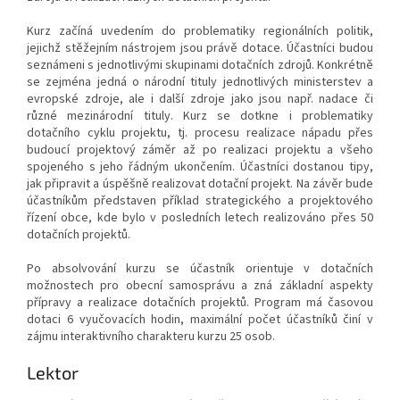
Kurz začíná uvedením do problematiky regionálních politik,
jejichž stěžejním nástrojem jsou právě dotace. Účastníci budou
seznámeni s jednotlivými skupinami dotačních zdrojů. Konkrétně
se zejména jedná o národní tituly jednotlivých ministerstev a
evropské zdroje, ale i další zdroje jako jsou např. nadace či
různé mezinárodní tituly. Kurz se dotkne i problematiky
dotačního cyklu projektu, tj. procesu realizace nápadu přes
budoucí projektový záměr až po realizaci projektu a všeho
spojeného s jeho řádným ukončením. Účastníci dostanou tipy,
jak připravit a úspěšně realizovat dotační projekt. Na závěr bude
účastníkům představen příklad strategického a projektového
řízení obce, kde bylo v posledních letech realizováno přes 50
dotačních projektů.
Po absolvování kurzu se účastník orientuje v dotačních
možnostech pro obecní samosprávu a zná základní aspekty
přípravy a realizace dotačních projektů. Program má časovou
dotaci 6 vyučovacích hodin, maximální počet účastníků činí v
zájmu interaktivního charakteru kurzu 25 osob.
Lektor