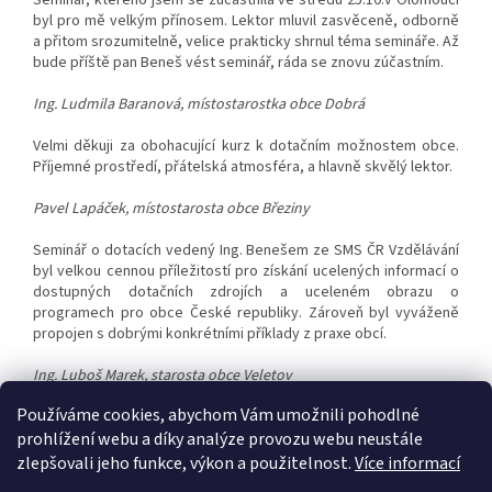
Seminář, kterého jsem se zúčastnila ve středu 25.10.v Olomouci
byl pro mě velkým přínosem.
Lektor mluvil zasvěceně, odborně
a přitom srozumitelně, velice prakticky shrnul téma semináře.
Až
bude příště pan Beneš vést seminář, ráda se znovu zúčastním.
Ing. Ludmila Baranová, místostarostka obce
Dobrá
Velmi děkuji za obohacující kurz k dotačním možnostem obce.
Příjemné prostředí, přátelská atmosféra, a hlavně skvělý lektor.
Pavel Lapáček,
místostarosta obce Březiny
Seminář o dotacích vedený Ing. Benešem ze SMS ČR Vzdělávání
byl velkou cennou příležitostí
pro získání ucelených informací o
dostupných dotačních zdrojích a uceleném obrazu o
programech pro obce České republiky. Zároveň byl vyváženě
propojen s dobrými konkrétními příklady z praxe obcí.
Ing. Luboš Marek, starosta obce Veletov
Používáme cookies, abychom Vám umožnili pohodlné
prohlížení webu a díky analýze provozu webu neustále
Z
zlepšovali jeho funkce, výkon a použitelnost.
Více informací
á