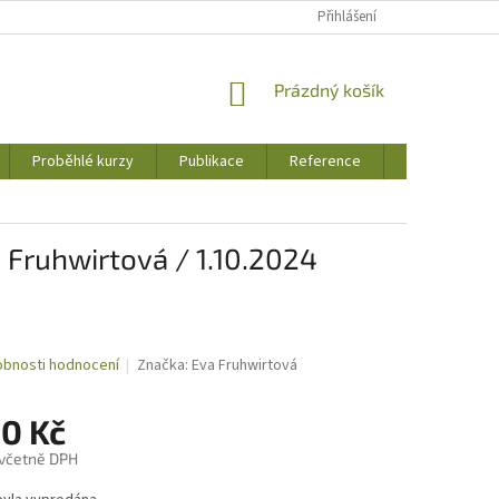
Přihlášení
NÁKUPNÍ
Prázdný košík
KOŠÍK
Proběhlé kurzy
Publikace
Reference
Jak to u nás 
Fruhwirtová / 1.10.2024
bnosti hodnocení
Značka:
Eva Fruhwirtová
00 Kč
 včetně DPH