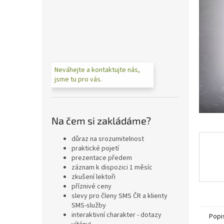
n
e
l
Neváhejte a kontaktujte nás,
jsme tu pro vás.
Na čem si zakládáme?
důraz na srozumitelnost
praktické pojetí
prezentace předem
záznam k dispozici 1 měsíc
zkušení lektoři
příznivé ceny
slevy pro členy SMS ČR a klienty
SMS-služby
interaktivní charakter - dotazy
Popi