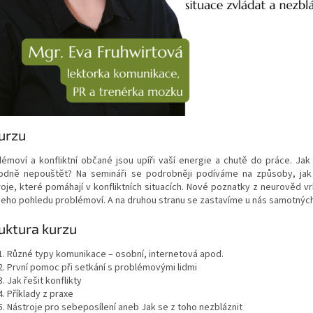
urzu
lémoví a konfliktní občané jsou upíři vaší energie a chutě do práce. Jak
odně nepouštět? Na semináři se podrobněji podíváme na způsoby, jak e
oje, které pomáhají v konfliktních situacích. Nové poznatky z neurověd vrh
šeho pohledu problémoví. A na druhou stranu se zastavíme u nás samotných, 
uktura kurzu
Různé typy komunikace – osobní, internetová apod.
První pomoc při setkání s problémovými lidmi
Jak řešit konflikty
Příklady z praxe
Nástroje pro sebeposílení aneb Jak se z toho nezbláznit