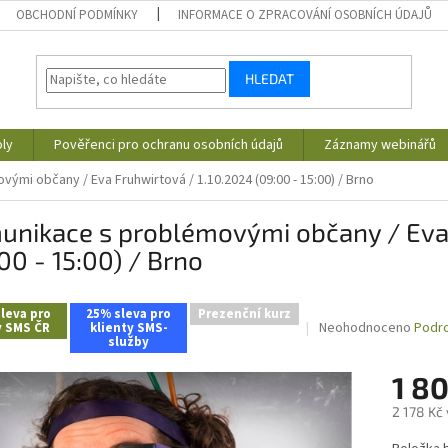
OBCHODNÍ PODMÍNKY
INFORMACE O ZPRACOVÁNÍ OSOBNÍCH ÚDAJŮ
HLEDAT
ly
Pověřenci pro ochranu osobních údajů
Záznamy webinářů
mi občany / Eva Fruhwirtová / 1.10.2024 (09:00 - 15:00) / Brno
unikace s problémovými občany / Eva 
00 - 15:00) / Brno
leva pro
25% sleva pro
Prezenční kurz
Průměrné
Neohodnoceno
Podro
y SMS ČR
klienty SMS-
služby
hodnocení
produktu
1 8
je
0,0
2 178 Kč
z
5
Měrná