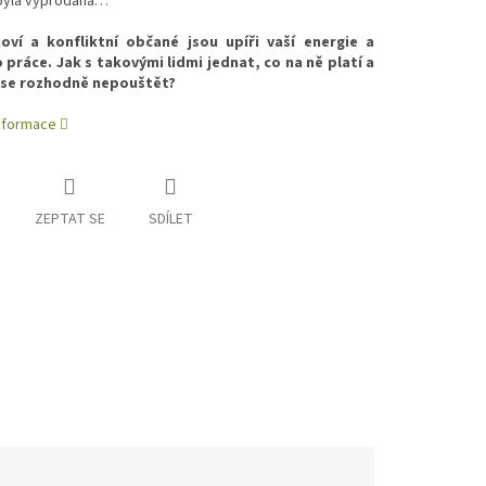
byla vyprodána…
oví a konfliktní občané jsou upíři vaší energie a
 práce. Jak s takovými lidmi jednat, co na ně platí a
 se rozhodně nepouštět?
informace
ZEPTAT SE
SDÍLET