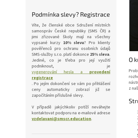
Podmínka slevy? Registrace
Víte, že členské obce Sdružení místních
samospráv České republiky (SMS ČR) a
jimi zřizované školy mají na všechny
vypsané kurzy
10% slevu
? Pro klienty
pověřenců pro ochranu osobních údajů
SMS-služby s.r.o. platí dokonce
25% sleva
.
O k
Jediné, co je třeba pro její využití
podniknout, je
Prob
vygenerování hesla a
provedení
rozh
registrace
nástr
. Po jejím dokončení se vám po přihlášení
z na
ceny automaticky zobrazí již se
započítáním příslušné slevy.
Str
V případě jakýchkoliv potíží neváhejte
kontaktovat podporu na e-mailové adrese
vzdelavani@smscr.education
.