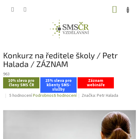
Přejít
NÁKUP
na
obsah
KOŠÍK
Konkurz na ředitele školy / Petr
Halada / ZÁZNAM
963
10% sleva pro
25% sleva pro
Záznam
členy SMS ČR
klienty SMS-
webináře
služby
Průměrné
5 hodnocení
Podrobnosti hodnocení
Značka:
Petr Halada
hodnocení
produktu
je
4,6
z
5
hvězdiček.