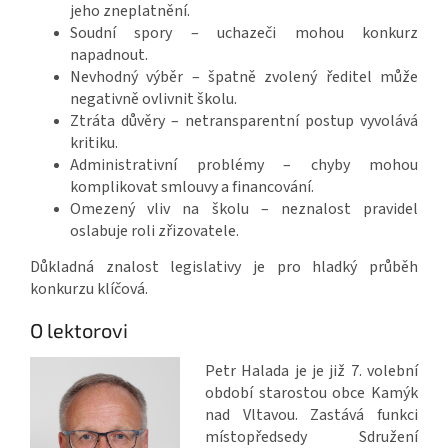
jeho zneplatnění.
Soudní spory – uchazeči mohou konkurz
napadnout.
Nevhodný výběr – špatně zvolený ředitel může
negativně ovlivnit školu.
Ztráta důvěry – netransparentní postup vyvolává
kritiku.
Administrativní problémy – chyby mohou
komplikovat smlouvy a financování.
Omezený vliv na školu – neznalost pravidel
oslabuje roli zřizovatele.
Důkladná znalost legislativy je pro hladký průběh
konkurzu klíčová.
O lektorovi
Petr Halada je je již 7. volební
období starostou obce Kamýk
nad Vltavou. Zastává funkci
místopředsedy Sdružení