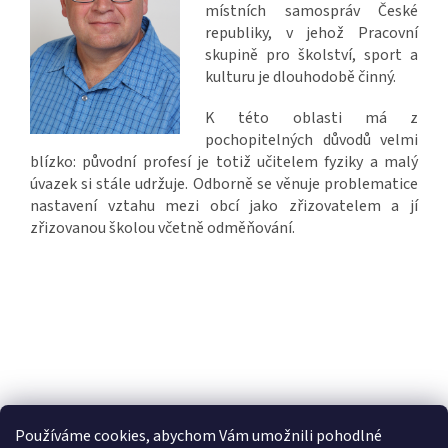
místních samospráv České
republiky, v jehož Pracovní
skupině pro školství, sport a
kulturu je dlouhodobě činný.
K této oblasti má z
pochopitelných důvodů velmi
blízko: původní profesí je totiž učitelem fyziky a malý
úvazek si stále udržuje. Odborně se věnuje problematice
nastavení vztahu mezi obcí jako zřizovatelem a jí
zřizovanou školou včetně odměňování.
Používáme cookies, abychom Vám umožnili pohodlné