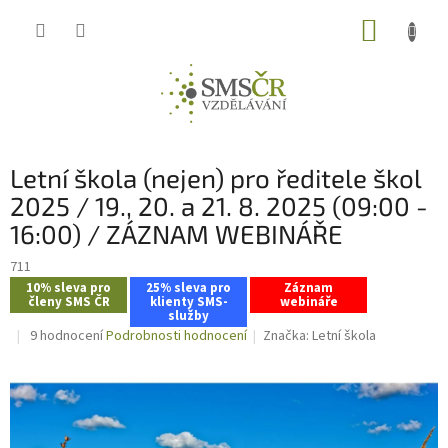
Přejít
NÁKUP
na
obsah
KOŠÍK
Letní škola (nejen) pro ředitele škol
2025 / 19., 20. a 21. 8. 2025 (09:00 -
16:00) / ZÁZNAM WEBINÁŘE
711
10% sleva pro
25% sleva pro
Záznam
členy SMS ČR
klienty SMS-
webináře
služby
Průměrné
9 hodnocení
Podrobnosti hodnocení
Značka:
Letní škola
hodnocení
produktu
je
4,0
z