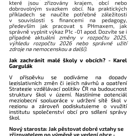
které jsou zřizovány krajem, obcí nebo
dobrovolným svazkem obcí. Na praktických
příkladech se naučíte potřebné záležitosti
v souvislosti s financemi na pedagogy,
především jak pracovat s PHmaxem, jak
správně vyplnit výkaz P1c -01 apod. Dozvíte se i
případné aktuální
změny v rozpočtu 2025,
výhledu rozpočtu 2026 nebo správné užití
zdroje na nemocenskou a další
).
Jak zachránit malé školy v obcích? - Karel
Gargulák
V příspěvku se podíváme na dopady
legislativních změn či jejich návrhů a opatření
Strategie vzdělávací politiky ČR na budoucnost
struktury škol v území. Nastíníme potenciál
meziobecní spolupráce v udržení sítě škol v
regionu a zároveň podiskutujeme o využití
institutu společenství obcí pro sdílení správy
škol.
Nový starosta: Jak pěstovat dobré vztahy se
zřizovatelem po výměně ve vedení obce -