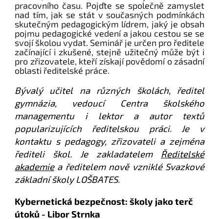
pracovního času. Pojďte se společně zamyslet
nad tím, jak se stát v současných podmínkách
skutečným pedagogickým lídrem, jaký je obsah
pojmu pedagogické vedení a jakou cestou se se
svojí školou vydat. Seminář je určen pro ředitele
začínající i zkušené, stejně užitečný může být i
pro zřizovatele, kteří získají povědomí o zásadní
oblasti ředitelské práce.
Bývalý učitel na různých školách, ředitel
gymnázia, vedoucí Centra školského
managementu i lektor a autor textů
popularizujících ředitelskou práci. Je v
kontaktu s pedagogy, zřizovateli a zejména
řediteli škol. Je zakladatelem
Ředitelské
akademie
a ředitelem nově vzniklé Svazkové
základní školy LOŠBATES.
Kybernetická bezpečnost: školy jako terč
útoků - Libor Strnka