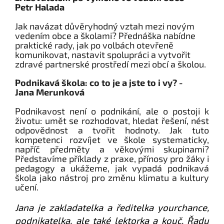
Petr Halada
Jak navázat důvěryhodný vztah mezi novým
vedením obce a školami? Přednáška nabídne
praktické rady, jak po volbách otevřeně
komunikovat, nastavit spolupráci a vytvořit
zdravé partnerské prostředí mezi obcí a školou.
Podnikavá škola: co to je a jste to i vy? -
Jana
Merunková
Podnikavost není o podnikání, ale o postoji k
životu: umět se rozhodovat, hledat řešení, nést
odpovědnost a tvořit hodnoty. Jak tuto
kompetenci rozvíjet ve škole systematicky,
napříč předměty a věkovými skupinami?
Představíme příklady z praxe, přínosy pro žáky i
pedagogy a ukážeme, jak vypadá podnikavá
škola jako nástroj pro změnu klimatu a kultury
učení.
Jana je zakladatelka a ředitelka yourchance,
podnikatelka, ale také lektorka a kouč. Řadu