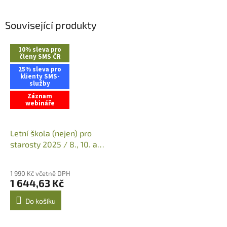
Související produkty
10% sleva pro
členy SMS ČR
25% sleva pro
klienty SMS-
služby
Záznam
webináře
Letní škola (nejen) pro
starosty 2025 / 8., 10. a
15. 7. 2025 (09:00 - 16:00)
Průměrné
/ ZÁZNAM WEBINÁŘE
hodnocení
1 990 Kč včetně DPH
produktu
1 644,63 Kč
je
4,1
Do košíku
z
5
hvězdiček.