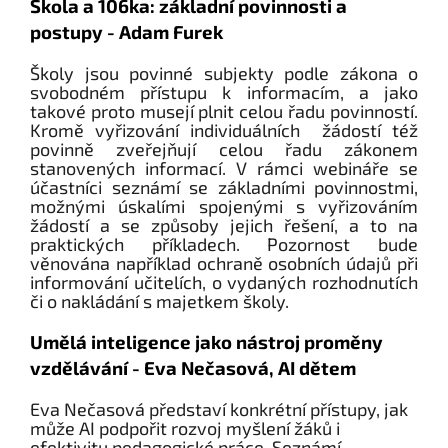
Škola a 106ka: základní povinnosti a
postupy - Adam Furek
Školy jsou povinné subjekty podle zákona o
svobodném přístupu k informacím, a jako
takové proto musejí plnit celou řadu povinností.
Kromě vyřizování individuálních žádostí též
povinně zveřejňují celou řadu zákonem
stanovených informací. V rámci webináře se
účastníci seznámí se základními povinnostmi,
možnými úskalími spojenými s vyřizováním
žádostí a se způsoby jejich řešení, a to na
praktických příkladech. Pozornost bude
věnována například ochraně osobních údajů při
informování učitelích, o vydaných rozhodnutích
či o nakládání s majetkem školy.
Umělá inteligence jako nástroj proměny
vzdělávání - Eva Nečasová, AI dětem
Eva Nečasová představí konkrétní přístupy, jak
může AI podpořit rozvoj myšlení žáků i
efektivitu pedagogické práce. Seznámí