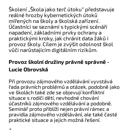
Školení „Škola jako terč útoku“ představuje
reálné hrozby kybernetických útoků
mířených na školy a školská zařízení.
Účastníci se seznámí s typickými scénáři
napadení, základními prvky ochrany a
praktickými kroky, jak chránit data žáků i
provoz školy. Cílem je zvýšit odolnost škol
vůči narůstajícím digitálním rizikům.
Provoz školní družiny právně správně -
Lucie Obrovská
Při provozu zájmového vzdělávání vyvstává
řada právních problémů a otázek, podobně jako
ve školách také zde se objevují konfliktní
situace s rodiči dětí, nevhodné chování
účastníků zájmového vzdělávání a podobně.
Seminář proto přiblíží nejen právní rámec a
pravidla zájmového vzdělávání, ale také časté
praktické situace a jejich možná řešení.