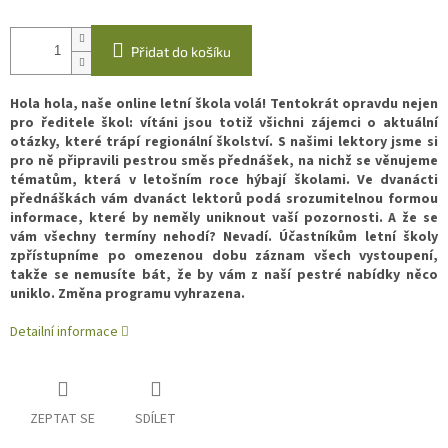
Měrná
cena:
Přidat do košíku
Hola hola, naše online letní škola volá! Tentokrát opravdu nejen
pro ředitele škol: vítáni jsou totiž všichni zájemci o aktuální
otázky, které trápí regionální školství. S našimi lektory jsme si
pro ně připravili pestrou směs přednášek, na nichž se věnujeme
tématům, která v letošním roce hýbají školami. Ve dvanácti
přednáškách vám dvanáct lektorů podá srozumitelnou formou
informace, které by neměly uniknout vaší pozornosti. A že se
vám všechny termíny nehodí? Nevadí. Účastníkům letní školy
zpřístupníme po omezenou dobu záznam všech vystoupení,
takže se nemusíte bát, že by vám z naší pestré nabídky něco
uniklo. Změna programu vyhrazena.
Detailní informace
ZEPTAT SE
SDÍLET