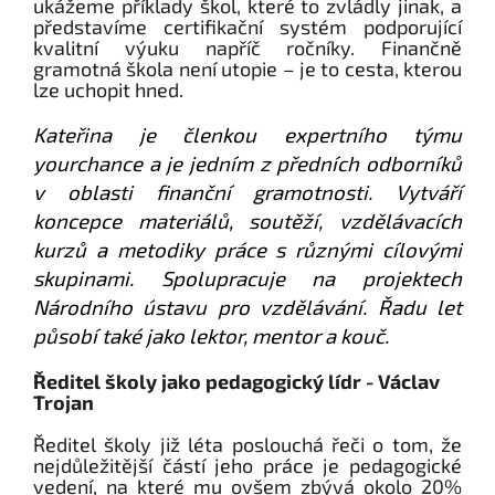
ukážeme příklady škol, které to zvládly jinak, a
představíme certifikační systém podporující
kvalitní výuku napříč ročníky. Finančně
gramotná škola není utopie – je to cesta, kterou
lze uchopit hned.
Kateřina je členkou expertního týmu
yourchance a je jedním z předních odborníků
v oblasti finanční gramotnosti. Vytváří
koncepce materiálů, soutěží, vzdělávacích
kurzů a metodiky práce s různými cílovými
skupinami. Spolupracuje na projektech
Národního ústavu pro vzdělávání. Řadu let
působí také jako lektor, mentor a kouč.
Ředitel školy jako pedagogický lídr - Václav
Trojan
Ředitel školy již léta poslouchá řeči o tom, že
nejdůležitější částí jeho práce je pedagogické
vedení, na které mu ovšem zbývá okolo 20%