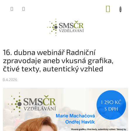
Přejít
NÁKUP
na
obsah
KOŠÍK
16. dubna webinář Radniční
zpravodaje aneb vkusná grafika,
čtivé texty, autentický vzhled
8.4.2026