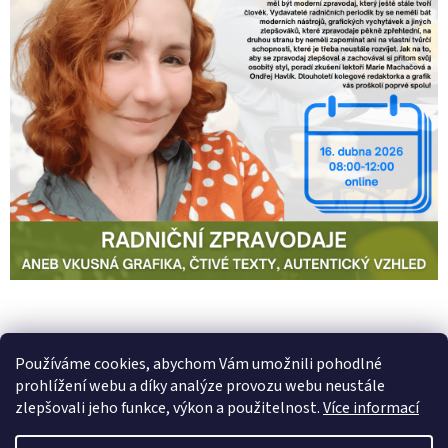
PŘEDCHOZÍ ČLÁNEK
DALŠÍ ČLÁNEK
Používáme cookies, abychom Vám umožnili pohodlné
prohlížení webu a díky analýze provozu webu neustále
Z
zlepšovali jeho funkce, výkon a použitelnost.
Více informací
á
Vytvořil Shoptet