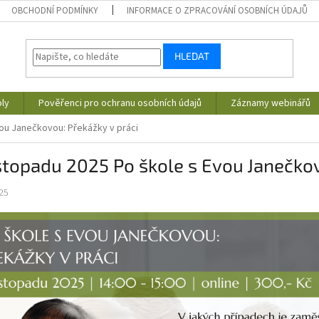
OBCHODNÍ PODMÍNKY
INFORMACE O ZPRACOVÁNÍ OSOBNÍCH ÚDAJŮ
HLEDAT
ly
Pověřenci pro ochranu osobních údajů
Záznamy webinářů
vou Janečkovou: Překážky v práci
istopadu 2025 Po škole s Evou Janečkov
25