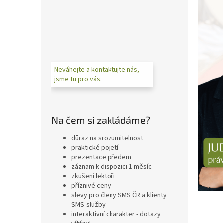
n
e
l
Neváhejte a kontaktujte nás,
jsme tu pro vás.
Na čem si zakládáme?
důraz na srozumitelnost
praktické pojetí
prezentace předem
záznam k dispozici 1 měsíc
zkušení lektoři
příznivé ceny
slevy pro členy SMS ČR a klienty
SMS-služby
interaktivní charakter - dotazy