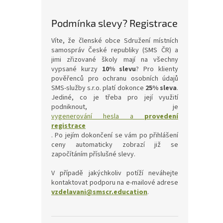
Podmínka slevy? Registrace
Víte, že členské obce Sdružení místních
samospráv České republiky (SMS ČR) a
jimi zřizované školy mají na všechny
vypsané kurzy
10% slevu
? Pro klienty
pověřenců pro ochranu osobních údajů
SMS-služby s.r.o. platí dokonce
25% sleva
.
Jediné, co je třeba pro její využití
podniknout, je
vygenerování hesla a
provedení
registrace
. Po jejím dokončení se vám po přihlášení
ceny automaticky zobrazí již se
započítáním příslušné slevy.
V případě jakýchkoliv potíží neváhejte
kontaktovat podporu na e-mailové adrese
vzdelavani@smscr.education
.