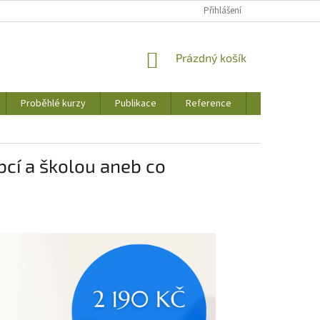
Přihlášení
NÁKUPNÍ
Prázdný košík
KOŠÍK
Proběhlé kurzy
Publikace
Reference
Jak to u nás 
obcí a školou aneb co