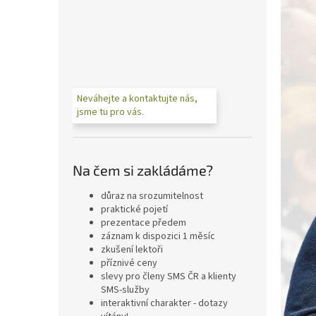
n
e
l
Neváhejte a kontaktujte nás,
jsme tu pro vás.
Na čem si zakládáme?
důraz na srozumitelnost
praktické pojetí
prezentace předem
záznam k dispozici 1 měsíc
zkušení lektoři
příznivé ceny
slevy pro členy SMS ČR a klienty
SMS-služby
interaktivní charakter - dotazy