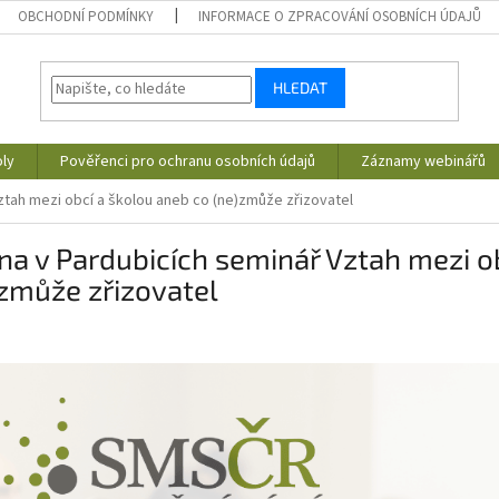
OBCHODNÍ PODMÍNKY
INFORMACE O ZPRACOVÁNÍ OSOBNÍCH ÚDAJŮ
HLEDAT
ly
Pověřenci pro ochranu osobních údajů
Záznamy webinářů
 Vztah mezi obcí a školou aneb co (ne)zmůže zřizovatel
íjna v Pardubicích seminář Vztah mezi 
zmůže zřizovatel