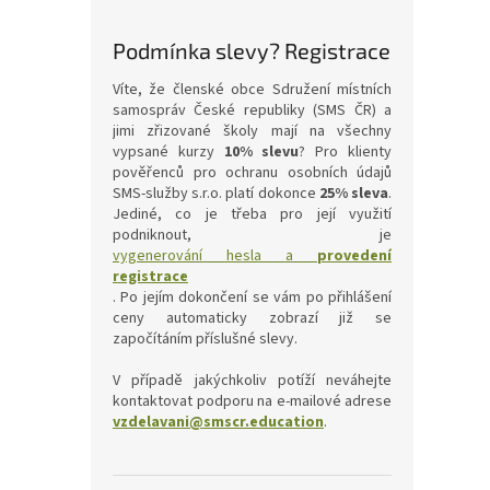
Podmínka slevy? Registrace
Víte, že členské obce Sdružení místních
samospráv České republiky (SMS ČR) a
jimi zřizované školy mají na všechny
vypsané kurzy
10% slevu
? Pro klienty
pověřenců pro ochranu osobních údajů
SMS-služby s.r.o. platí dokonce
25% sleva
.
Jediné, co je třeba pro její využití
podniknout, je
vygenerování hesla a
provedení
registrace
. Po jejím dokončení se vám po přihlášení
ceny automaticky zobrazí již se
započítáním příslušné slevy.
V případě jakýchkoliv potíží neváhejte
kontaktovat podporu na e-mailové adrese
vzdelavani@smscr.education
.