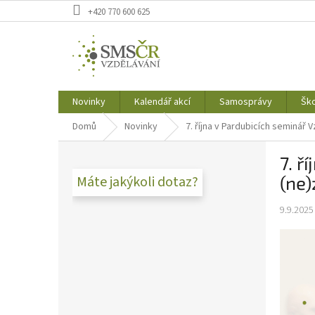
Přejít
+420 770 600 625
na
obsah
Novinky
Kalendář akcí
Samosprávy
Ško
Domů
Novinky
7. října v Pardubicích seminář
P
7. ř
o
s
(ne)
Máte jakýkoli dotaz?
t
r
9.9.2025
a
n
n
í
p
a