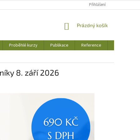
Přihlášení
NÁKUPNÍ
Prázdný košík
KOŠÍK
Proběhlé kurzy
Publikace
Reference
Jak to u nás 
níky 8. září 2026