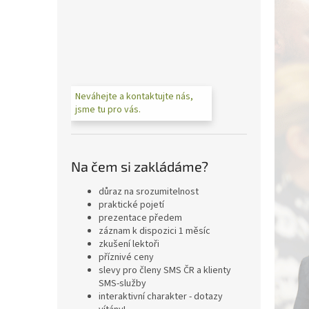
n
e
l
Neváhejte a kontaktujte nás,
jsme tu pro vás.
Na čem si zakládáme?
důraz na srozumitelnost
praktické pojetí
prezentace předem
záznam k dispozici 1 měsíc
zkušení lektoři
příznivé ceny
slevy pro členy SMS ČR a klienty
SMS-služby
interaktivní charakter - dotazy