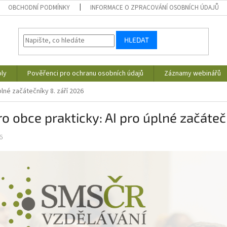
OBCHODNÍ PODMÍNKY
INFORMACE O ZPRACOVÁNÍ OSOBNÍCH ÚDAJŮ
HLEDAT
ly
Pověřenci pro ochranu osobních údajů
Záznamy webinářů
plné začátečníky 8. září 2026
ro obce prakticky: AI pro úplné začáteč
6