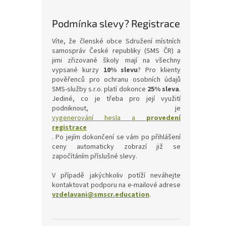
Podmínka slevy? Registrace
Víte, že členské obce Sdružení místních
samospráv České republiky (SMS ČR) a
jimi zřizované školy mají na všechny
vypsané kurzy
10% slevu
? Pro klienty
pověřenců pro ochranu osobních údajů
SMS-služby s.r.o. platí dokonce
25% sleva
.
Jediné, co je třeba pro její využití
podniknout, je
vygenerování hesla a
provedení
registrace
. Po jejím dokončení se vám po přihlášení
ceny automaticky zobrazí již se
započítáním příslušné slevy.
V případě jakýchkoliv potíží neváhejte
kontaktovat podporu na e-mailové adrese
vzdelavani@smscr.education
.