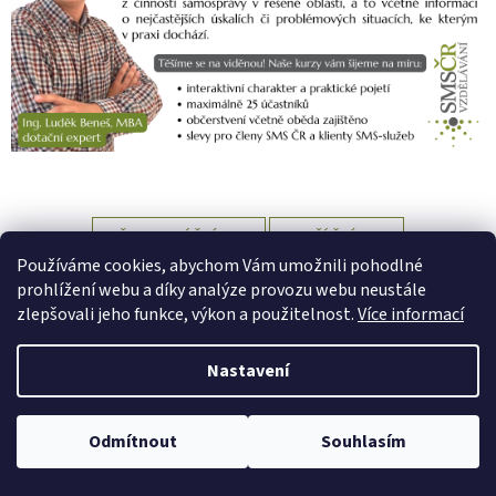
PŘEDCHOZÍ ČLÁNEK
DALŠÍ ČLÁNEK
Používáme cookies, abychom Vám umožnili pohodlné
Z
prohlížení webu a díky analýze provozu webu neustále
á
zlepšovali jeho funkce, výkon a použitelnost.
Více informací
Vytvořil Shoptet
p
a
Nastavení
t
Copyright 2026
SMS ČR Vzdělávání
. Všechna práva vyhrazena.
í
Upravit nastavení cookies
Odmítnout
Souhlasím