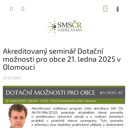
Přejít
NÁKUP
na
obsah
KOŠÍK
Akreditovaný seminář Dotační
možnosti pro obce 21. ledna 2025 v
Olomouci
23.12.2024