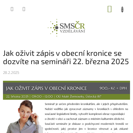
Přejít
NÁKUP
na
obsah
KOŠÍK
Jak oživit zápis v obecní kronice se
dozvíte na semináři 22. března 2025
28.2.2025