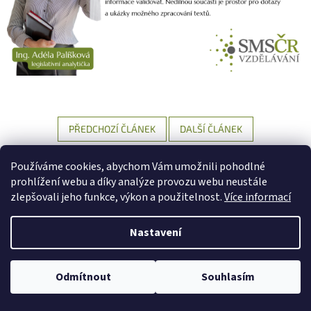
PŘEDCHOZÍ ČLÁNEK
DALŠÍ ČLÁNEK
Z
Používáme cookies, abychom Vám umožnili pohodlné
á
prohlížení webu a díky analýze provozu webu neustále
Vytvořil Shoptet
p
zlepšovali jeho funkce, výkon a použitelnost.
Více informací
a
t
Nastavení
Copyright 2026
SMS ČR Vzdělávání
. Všechna práva vyhrazena.
í
Upravit nastavení cookies
Odmítnout
Souhlasím