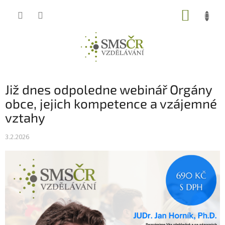
Přejít
NÁKUP
na
obsah
KOŠÍK
Již dnes odpoledne webinář Orgány
obce, jejich kompetence a vzájemné
vztahy
3.2.2026