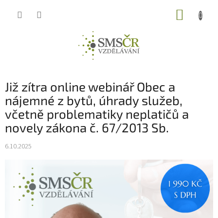
Přejít
NÁKUP
na
obsah
KOŠÍK
Již zítra online webinář Obec a
nájemné z bytů, úhrady služeb,
včetně problematiky neplatičů a
novely zákona č. 67/2013 Sb.
6.10.2025