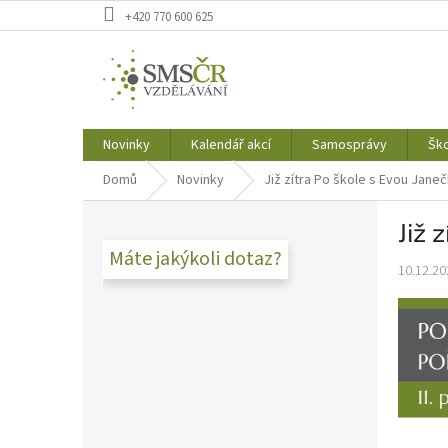
Přejít
+420 770 600 625
na
obsah
Novinky
Kalendář akcí
Samosprávy
Ško
Domů
Novinky
Již zítra Po škole s Evou Jane
P
Již 
o
s
Máte jakýkoli dotaz?
10.12.20
t
r
a
n
n
í
p
a