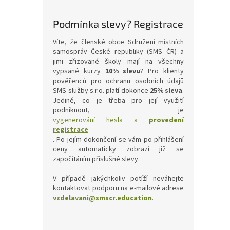
Podmínka slevy? Registrace
Víte, že členské obce Sdružení místních
samospráv České republiky (SMS ČR) a
jimi zřizované školy mají na všechny
vypsané kurzy
10% slevu
? Pro klienty
pověřenců pro ochranu osobních údajů
SMS-služby s.r.o. platí dokonce
25% sleva
.
Jediné, co je třeba pro její využití
podniknout, je
vygenerování hesla a
provedení
registrace
. Po jejím dokončení se vám po přihlášení
ceny automaticky zobrazí již se
započítáním příslušné slevy.
V případě jakýchkoliv potíží neváhejte
kontaktovat podporu na e-mailové adrese
vzdelavani@smscr.education
.