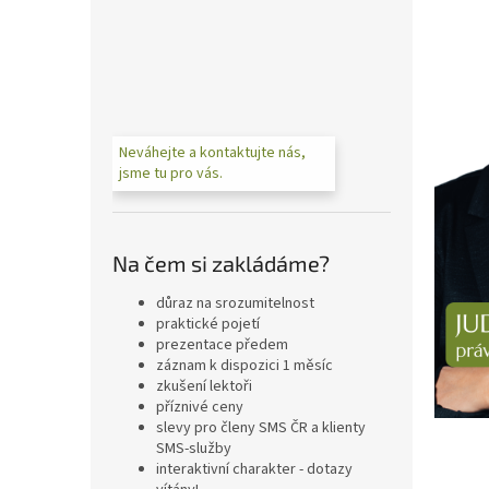
n
e
l
Neváhejte a kontaktujte nás,
jsme tu pro vás.
Na čem si zakládáme?
důraz na srozumitelnost
praktické pojetí
prezentace předem
záznam k dispozici 1 měsíc
zkušení lektoři
příznivé ceny
slevy pro členy SMS ČR a klienty
SMS-služby
interaktivní charakter - dotazy