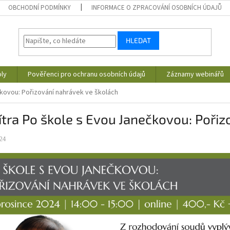
OBCHODNÍ PODMÍNKY
INFORMACE O ZPRACOVÁNÍ OSOBNÍCH ÚDAJŮ
HLEDAT
ly
Pověřenci pro ochranu osobních údajů
Záznamy webinářů
čkovou: Pořizování nahrávek ve školách
zítra Po škole s Evou Janečkovou: Poři
24