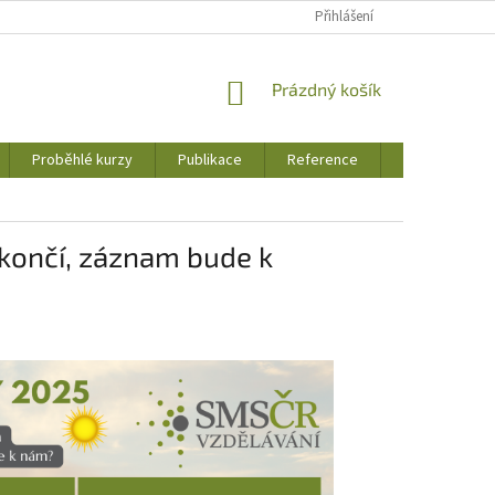
Přihlášení
NÁKUPNÍ
Prázdný košík
KOŠÍK
Proběhlé kurzy
Publikace
Reference
Jak to u nás 
a končí, záznam bude k