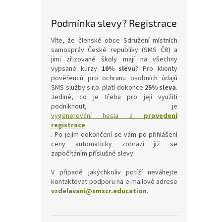
Podmínka slevy? Registrace
Víte, že členské obce Sdružení místních
samospráv České republiky (SMS ČR) a
jimi zřizované školy mají na všechny
vypsané kurzy
10% slevu
? Pro klienty
pověřenců pro ochranu osobních údajů
SMS-služby s.r.o. platí dokonce
25% sleva
.
Jediné, co je třeba pro její využití
podniknout, je
vygenerování hesla a
provedení
registrace
. Po jejím dokončení se vám po přihlášení
ceny automaticky zobrazí již se
započítáním příslušné slevy.
V případě jakýchkoliv potíží neváhejte
kontaktovat podporu na e-mailové adrese
vzdelavani@smscr.education
.