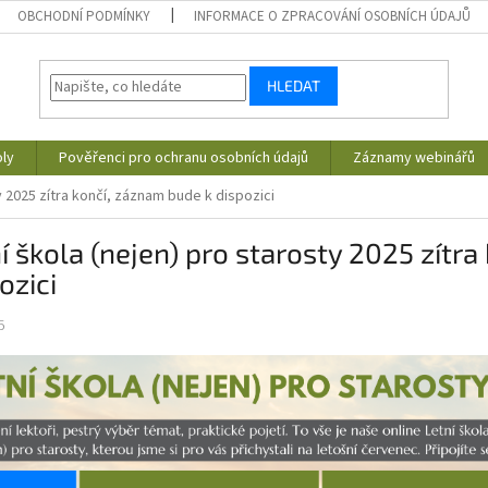
OBCHODNÍ PODMÍNKY
INFORMACE O ZPRACOVÁNÍ OSOBNÍCH ÚDAJŮ
HLEDAT
ly
Pověřenci pro ochranu osobních údajů
Záznamy webinářů
y 2025 zítra končí, záznam bude k dispozici
í škola (nejen) pro starosty 2025 zítr
ozici
5