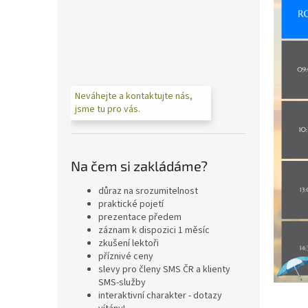
n
e
l
Neváhejte a kontaktujte nás,
jsme tu pro vás.
Na čem si zakládáme?
důraz na srozumitelnost
praktické pojetí
prezentace předem
záznam k dispozici 1 měsíc
zkušení lektoři
příznivé ceny
slevy pro členy SMS ČR a klienty
SMS-služby
interaktivní charakter - dotazy