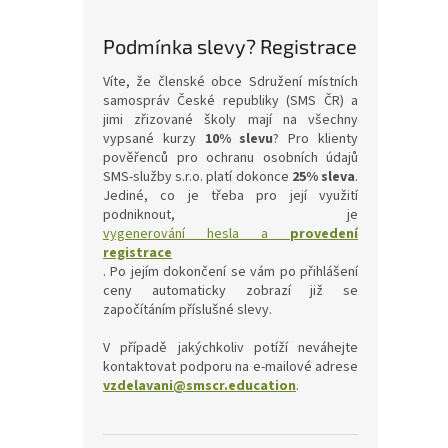
Podmínka slevy? Registrace
Víte, že členské obce Sdružení místních
samospráv České republiky (SMS ČR) a
jimi zřizované školy mají na všechny
vypsané kurzy
10% slevu
? Pro klienty
pověřenců pro ochranu osobních údajů
SMS-služby s.r.o. platí dokonce
25% sleva
.
Jediné, co je třeba pro její využití
podniknout, je
vygenerování hesla a
provedení
registrace
. Po jejím dokončení se vám po přihlášení
ceny automaticky zobrazí již se
započítáním příslušné slevy.
V případě jakýchkoliv potíží neváhejte
kontaktovat podporu na e-mailové adrese
vzdelavani@smscr.education
.