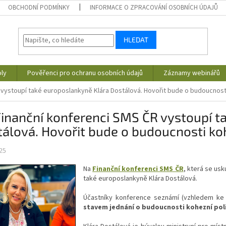
OBCHODNÍ PODMÍNKY
INFORMACE O ZPRACOVÁNÍ OSOBNÍCH ÚDAJŮ
HLEDAT
ly
Pověřenci pro ochranu osobních údajů
Záznamy webinářů
 vystoupí také europoslankyně Klára Dostálová. Hovořit bude o budoucnosti
inanční konferenci SMS ČR vystoupí t
álová. Hovořit bude o budoucnosti koh
25
Na
Finanční konferenci SMS ČR
, která se usk
také europoslankyně Klára Dostálová.
Účastníky konference seznámí (vzhledem k
stavem jednání o budoucnosti kohezní pol