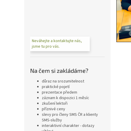
n
e
l
Neváhejte a kontaktujte nás,
jsme tu pro vás.
Na čem si zakládáme?
důraz na srozumitelnost
praktické pojetí
prezentace předem
záznam k dispozici 1 měsíc
zkušení lektoři
příznivé ceny
slevy pro členy SMS ČR a klienty
SMS-služby
interaktivní charakter - dotazy