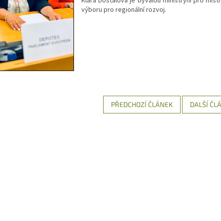
Klára Dostálová je bývalou ministryní pro mís
výboru pro regionální rozvoj.
PŘEDCHOZÍ ČLÁNEK
DALŠÍ ČL