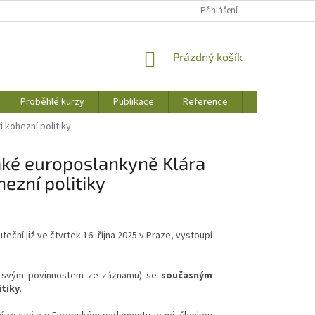
Přihlášení
NÁKUPNÍ
Prázdný košík
KOŠÍK
Proběhlé kurzy
Publikace
Reference
Jak to u nás 
 kohezní politiky
aké europoslankyně Klára
ezní politiky
uteční již ve čtvrtek 16. října 2025 v Praze, vystoupí
e svým povinnostem ze záznamu) se
současným
itiky
.