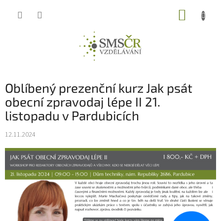
Přejít
NÁKUP
na
obsah
KOŠÍK
Oblíbený prezenční kurz Jak psát
obecní zpravodaj lépe II 21.
listopadu v Pardubicích
12.11.2024