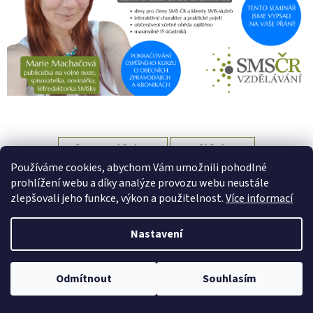
PŘEDCHOZÍ ČLÁNEK
DALŠÍ ČLÁNEK
Používáme cookies, abychom Vám umožnili pohodlné
Z
prohlížení webu a díky analýze provozu webu neustále
á
zlepšovali jeho funkce, výkon a použitelnost.
Více informací
Vytvořil Shoptet
p
a
Nastavení
t
Copyright 2026
SMS ČR Vzdělávání
. Všechna práva vyhrazena.
í
Upravit nastavení cookies
Odmítnout
Souhlasím