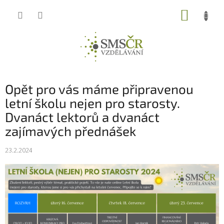
Přejít
NÁKUP
na
obsah
KOŠÍK
Opět pro vás máme připravenou
letní školu nejen pro starosty.
Dvanáct lektorů a dvanáct
zajímavých přednášek
23.2.2024