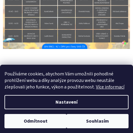
PŘEDCHOZÍ ČLÁNEK
DALŠÍ ČLÁNEK
Používáme cookies, abychom Vám umožnili pohodlné
prohlížení webu a díky analýze provozu webu neustále
Z
zlepšovali jeho funkce, výkon a použitelnost.
Více informací
á
Vytvořil Shoptet
p
Nastavení
a
t
Copyright 2026
SMS ČR Vzdělávání
. Všechna práva vyhrazena.
í
Odmítnout
Souhlasím
Upravit nastavení cookies