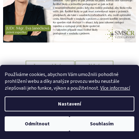
PŘEDCHOZÍ ČLÁNEK
DALŠÍ ČLÁNEK
Používáme cookies, abychom Vám umožnili pohodlné
Z
prohlížení webu a díky analýze provozu webu neustále
á
zlepšovali jeho funkce, výkon a použitelnost.
Více informací
Vytvořil Shoptet
p
a
Nastavení
t
Copyright 2026
SMS ČR Vzdělávání
. Všechna práva vyhrazena.
í
Upravit nastavení cookies
Odmítnout
Souhlasím