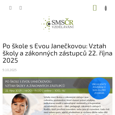
Přejít
NÁKUP
na
obsah
KOŠÍK
Po škole s Evou Janečkovou: Vztah
školy a zákonných zástupců 22. října
2025
9.10.2025