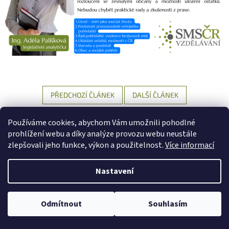
PŘEDCHOZÍ ČLÁNEK
DALŠÍ ČLÁNEK
Z
Používáme cookies, abychom Vám umožnili pohodlné
á
prohlížení webu a díky analýze provozu webu neustále
Vytvořil Shoptet
p
zlepšovali jeho funkce, výkon a použitelnost.
Více informací
a
t
Nastavení
Copyright 2026
SMS ČR Vzdělávání
. Všechna práva vyhrazena.
í
Upravit nastavení cookies
Odmítnout
Souhlasím