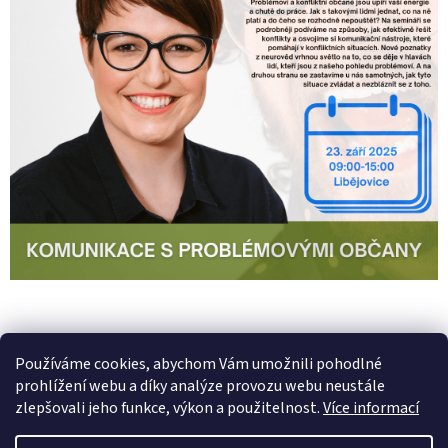
PŘEDCHOZÍ ČLÁNEK
DALŠÍ ČLÁNEK
Používáme cookies, abychom Vám umožnili pohodlné
prohlížení webu a díky analýze provozu webu neustále
Z
zlepšovali jeho funkce, výkon a použitelnost.
Více informací
á
Vytvořil Shoptet