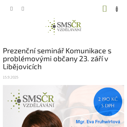
Přejít
NÁKUP
na
obsah
KOŠÍK
Prezenční seminář Komunikace s
problémovými občany 23. září v
Libějovicích
15.9.2025