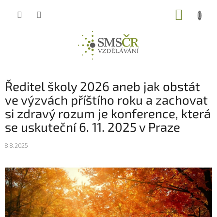
Přejít
NÁKUP
na
obsah
KOŠÍK
Ředitel školy 2026 aneb jak obstát
ve výzvách příštího roku a zachovat
si zdravý rozum je konference, která
se uskuteční 6. 11. 2025 v Praze
8.8.2025