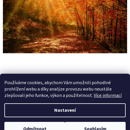
PŘEDCHOZÍ ČLÁNEK
DALŠÍ ČLÁNEK
Používáme cookies, abychom Vám umožnili pohodlné
prohlížení webu a díky analýze provozu webu neustále
Z
zlepšovali jeho funkce, výkon a použitelnost.
Více informací
á
Vytvořil Shoptet
p
Nastavení
a
t
Copyright 2026
SMS ČR Vzdělávání
. Všechna práva vyhrazena.
í
Odmítnout
Souhlasím
Upravit nastavení cookies