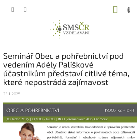
Přejít
NÁKUP
na
obsah
KOŠÍK
Seminář Obec a pohřebnictví pod
vedením Adély Palíškové
účastníkům představí citlivé téma,
které nepostrádá zajímavost
23.1.2025