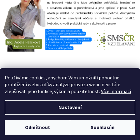
PŘEDCHOZÍ ČLÁNEK
DALŠÍ ČLÁNEK
Používáme cookies, abychom Vám umožnili pohodlné
prohlížení webu a díky analýze provozu webu neustále
Z
zlepšovali jeho funkce, výkon a použitelnost.
Více informací
á
Vytvořil Shoptet
p
Nastavení
a
t
Copyright 2026
SMS ČR Vzdělávání
. Všechna práva vyhrazena.
í
Odmítnout
Souhlasím
Upravit nastavení cookies