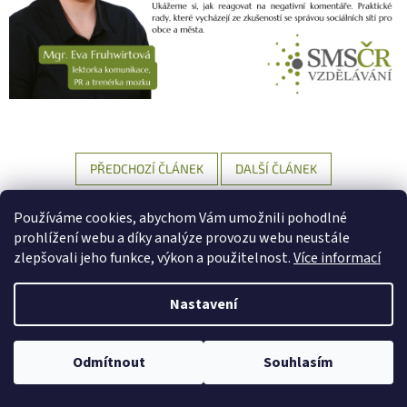
PŘEDCHOZÍ ČLÁNEK
DALŠÍ ČLÁNEK
Z
Používáme cookies, abychom Vám umožnili pohodlné
á
prohlížení webu a díky analýze provozu webu neustále
Vytvořil Shoptet
p
zlepšovali jeho funkce, výkon a použitelnost.
Více informací
a
t
Nastavení
Copyright 2026
SMS ČR Vzdělávání
. Všechna práva vyhrazena.
í
Upravit nastavení cookies
Odmítnout
Souhlasím