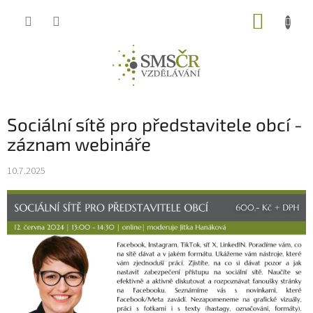
Přejít
NÁKUP
na
obsah
KOŠÍK
Sociální sítě pro představitele obcí -
záznam webináře
10.7.2025