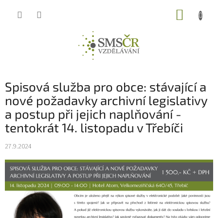
Přejít
NÁKUP
na
obsah
KOŠÍK
Spisová služba pro obce: stávající a
nové požadavky archivní legislativy
a postup při jejich naplňování -
tentokrát 14. listopadu v Třebíči
27.9.2024