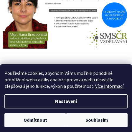
PŘEDCHOZÍ ČLÁNEK
DALŠÍ ČLÁNEK
Používáme cookies, abychom Vám umožnili pohodlné
prohlížení webu a díky analýze provozu webu neustále
Z
zlepšovali jeho funkce, výkon a použitelnost.
Více informací
á
Vytvořil Shoptet
p
Nastavení
a
t
Copyright 2026
SMS ČR Vzdělávání
. Všechna práva vyhrazena.
í
Odmítnout
Souhlasím
Upravit nastavení cookies