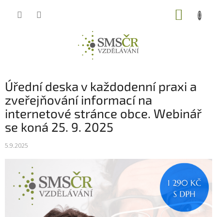
Přejít
NÁKUP
na
obsah
KOŠÍK
Úřední deska v každodenní praxi a
zveřejňování informací na
internetové stránce obce. Webinář
se koná 25. 9. 2025
5.9.2025