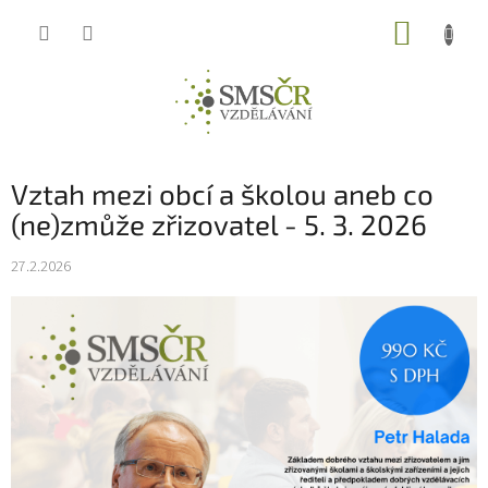
Přejít
NÁKUP
na
obsah
KOŠÍK
Vztah mezi obcí a školou aneb co
(ne)zmůže zřizovatel - 5. 3. 2026
27.2.2026