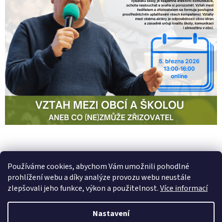
PŘEDCHOZÍ ČLÁNEK
DALŠÍ ČLÁNEK
Používáme cookies, abychom Vám umožnili pohodlné
prohlížení webu a díky analýze provozu webu neustále
Z
zlepšovali jeho funkce, výkon a použitelnost.
Více informací
á
Vytvořil Shoptet
p
Nastavení
a