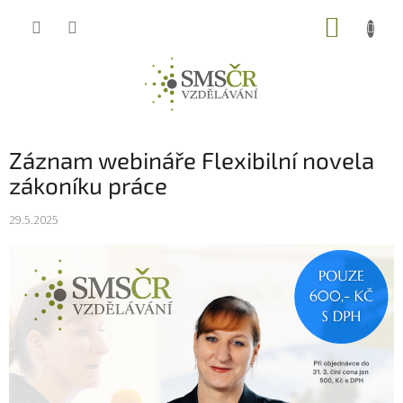
Přejít
NÁKUP
na
obsah
KOŠÍK
Záznam webináře Flexibilní novela
zákoníku práce
29.5.2025