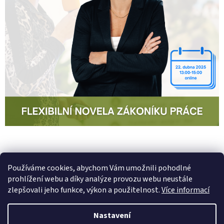
PŘEDCHOZÍ ČLÁNEK
DALŠÍ ČLÁNEK
Používáme cookies, abychom Vám umožnili pohodlné
prohlížení webu a díky analýze provozu webu neustále
Z
zlepšovali jeho funkce, výkon a použitelnost.
Více informací
á
Vytvořil Shoptet
p
Nastavení
a