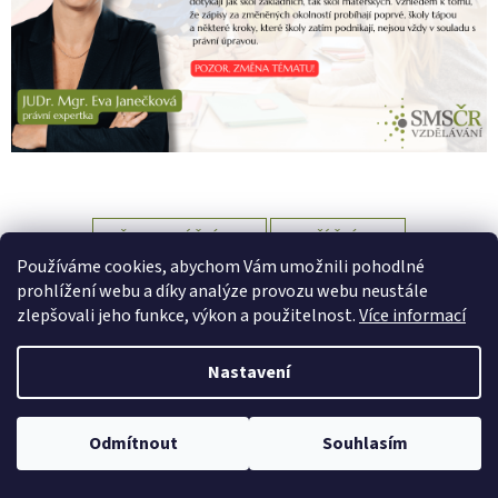
PŘEDCHOZÍ ČLÁNEK
DALŠÍ ČLÁNEK
Používáme cookies, abychom Vám umožnili pohodlné
Z
prohlížení webu a díky analýze provozu webu neustále
á
zlepšovali jeho funkce, výkon a použitelnost.
Více informací
Vytvořil Shoptet
p
a
Nastavení
t
Copyright 2026
SMS ČR Vzdělávání
. Všechna práva vyhrazena.
í
Upravit nastavení cookies
Odmítnout
Souhlasím