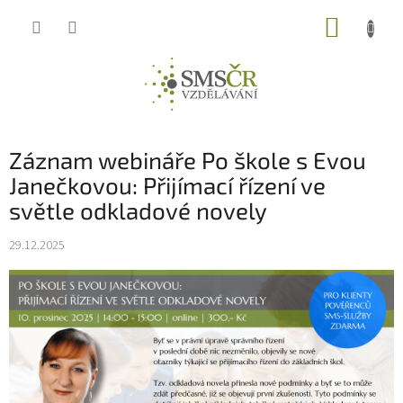
Přejít
NÁKUP
na
obsah
KOŠÍK
Záznam webináře Po škole s Evou
Janečkovou: Přijímací řízení ve
světle odkladové novely
29.12.2025