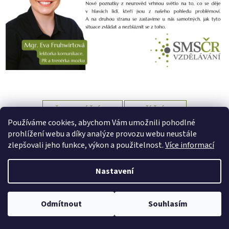
PŘEDCHOZÍ ČLÁNEK
DALŠÍ ČLÁNEK
Používáme cookies, abychom Vám umožnili pohodlné
Z
prohlížení webu a díky analýze provozu webu neustále
á
zlepšovali jeho funkce, výkon a použitelnost.
Více informací
Vytvořil Shoptet
p
a
Nastavení
t
Copyright 2026
SMS ČR Vzdělávání
. Všechna práva vyhrazena.
í
Upravit nastavení cookies
Odmítnout
Souhlasím