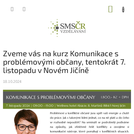
Přejít
NÁKUP
na
obsah
KOŠÍK
Zveme vás na kurz Komunikace s
problémovými občany, tentokrát 7.
listopadu v Novém Jičíně
18.10.2024