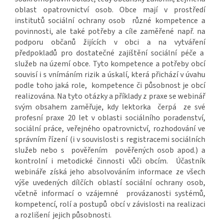
oblast opatrovnictví osob. Obce mají v prostředí
institutů sociální ochrany osob různé kompetence a
povinnosti, ale také potřeby a cíle zaměřené např. na
podporu občanů žijících v obci a na vytváření
předpokladů pro dostatečné zajištění sociální péče a
služeb na území obce. Tyto kompetence a potřeby obcí
souvisí i s vnímáním rizik a úskalí, která přichází v úvahu
podle toho jaká role, kompetence či působnost je obcí
realizována. Na tyto otázky a příklady z praxe se webinář
svým obsahem zaměřuje, kdy lektorka čerpá ze své
profesní praxe 20 let v oblasti sociálního poradenství,
sociální práce, veřejného opatrovnictví, rozhodování ve
správním řízení (i v souvislosti s registracemi sociálních
služeb nebo s pověřením pověřených osob apod.) a
kontrolní i metodické činnosti vůči obcím. Účastník
webináře získá jeho absolvováním informace ze všech
výše uvedených dílčích oblastí sociální ochrany osob,
včetně informací o vzájemné provázanosti systémů,
kompetencí, rolí a postupů obcí v závislosti na realizaci
a rozlišení jejich působnosti.