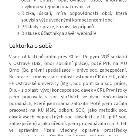
z výkonu veřejného opatrovnictví.
Rizika, úskalí, míra odpovědností obcí, která
souvisí s výše uvedenými kompetencemi obcí.
Příklady z praxe, kazuistiky případů.
Diskuse s účastníky a závěr webináře.
Lektorka o sobě
V soc. oblasti působím přes 30 let. Po gym. VOŠ sociální
v Ostravě (DiS., obor sociální práce), poté PrF. na MU
Brno (Bc. právní specializace – právo soc. zabezpečení,
Bc. práce - změny v soc. oblasti vstupem ČR do EU), dále
FF Ostravské univerzity (Mgr., Soc. politika a soc. práce,
Dip. – z oblasti vývoj koncepce soc. dávek v ČR). První roky
jsem pracovala v soc. službách ve dvou občanských
poradnách, které jsem sama založila. Poté jsem začala
pracovat na KÚ MSK, odboru SOC, jako metodik soc.
dávek všech nepojistných soc. dávek (II. a III. pilíř soc.
zabezpečení) a jako úředník jsem projednávala cca 10 let
ve správním řízení všechny opravné prostředky