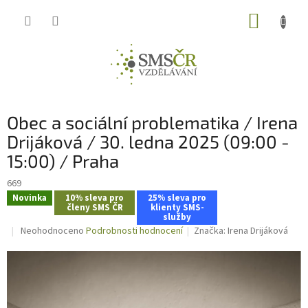
Přejít
NÁKUP
na
obsah
KOŠÍK
Obec a sociální problematika / Irena
Drijáková / 30. ledna 2025 (09:00 -
15:00) / Praha
669
Novinka
10% sleva pro
25% sleva pro
členy SMS ČR
klienty SMS-
služby
Průměrné
Neohodnoceno
Podrobnosti hodnocení
Značka:
Irena Drijáková
hodnocení
produktu
je
0,0
z