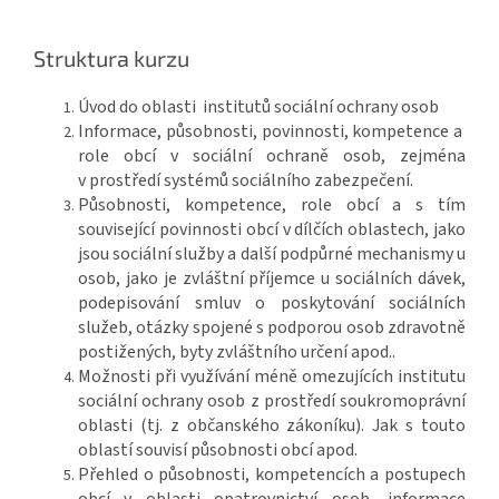
Struktura kurzu
Úvod do oblasti institutů sociální ochrany osob
Informace, působnosti, povinnosti, kompetence a
role obcí v sociální ochraně osob, zejména
v prostředí systémů sociálního zabezpečení.
Působnosti, kompetence, role obcí a s tím
související povinnosti obcí v dílčích oblastech, jako
jsou sociální služby a další podpůrné mechanismy u
osob, jako je zvláštní příjemce u sociálních dávek,
podepisování smluv o poskytování sociálních
služeb, otázky spojené s podporou osob zdravotně
postižených, byty zvláštního určení apod..
Možnosti při využívání méně omezujících institutu
sociální ochrany osob z prostředí soukromoprávní
oblasti (tj. z občanského zákoníku). Jak s touto
oblastí souvisí působnosti obcí apod.
Přehled o působnosti, kompetencích a postupech
obcí v oblasti opatrovnictví osob, informace