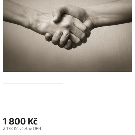
5
hvězdiček.
1 800 Kč
2 178 Kč včetně DPH