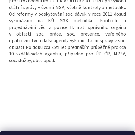
proti rozhodnutím ÚP ČR a OÚ ORP a OÚ PO při výkonu
státní správy v území MSK, včetně kontroly a metodiky.
Od reformy v poskytování soc. dávek v roce 2011 dosud
vykonávám na KÚ MSK metodiku, kontrolu a
projednávání věci z pozice II. inst. správního orgánu
v oblasti soc. práce, soc. prevence, veřejného
opatrovnictví a další agendy výkonu státní správy v soc.
oblasti. Po dobu cca 25ti let přednáším průběžně pro cca
10 vzdělávacích agentur, případně pro ÚP ČR, MPSV,
soc. služby, obce apod.