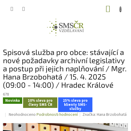
Přejít
NÁKUP
na
obsah
KOŠÍK
Spisová služba pro obce: stávající a
nové požadavky archivní legislativy
a postup při jejich naplňování / Mgr.
Hana Brzobohatá / 15. 4. 2025
(09:00 - 14:00) / Hradec Králové
678
Novinka
10% sleva pro
25% sleva pro
členy SMS ČR
klienty SMS-
služby
Průměrné
Neohodnoceno
Podrobnosti hodnocení
Značka:
Hana Brzobohatá
hodnocení
produktu