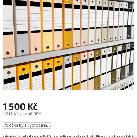
je
0,0
z
5
hvězdiček.
1 500 Kč
1 815 Kč včetně DPH
Měrná
Položka byla vyprodána…
cena: