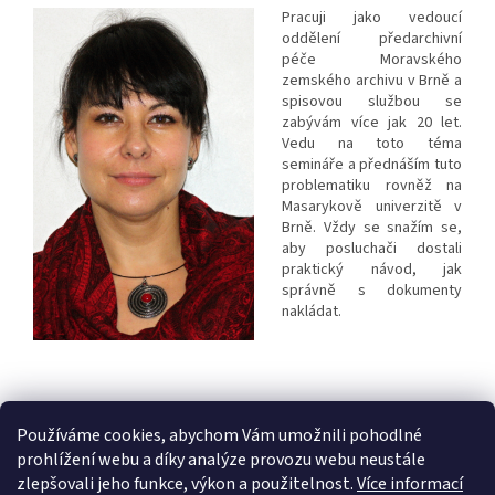
Pracuji jako vedoucí
oddělení předarchivní
péče Moravského
zemského archivu v Brně a
spisovou službou se
zabývám více jak 20 let.
Vedu na toto téma
semináře a přednáším tuto
problematiku rovněž na
Masarykově univerzitě v
Brně. Vždy se snažím se,
aby posluchači dostali
praktický návod, jak
správně s dokumenty
nakládat.
Používáme cookies, abychom Vám umožnili pohodlné
prohlížení webu a díky analýze provozu webu neustále
Z
zlepšovali jeho funkce, výkon a použitelnost.
Více informací