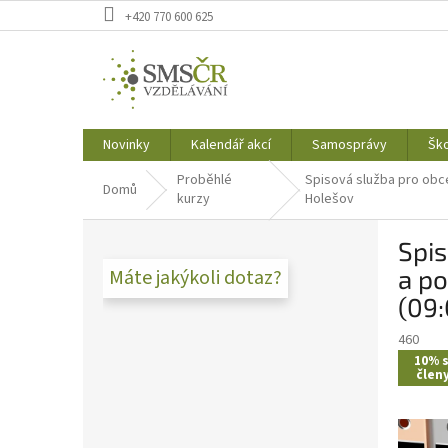
Přejít
+420 770 600 625
na
obsah
Novinky
Kalendář akcí
Samosprávy
Ško
Proběhlé
Spisová služba pro obce:
Domů
kurzy
Holešov
P
Spis
o
s
a po
Máte jakýkoli dotaz?
t
(09:
r
a
460
n
10% s
člen
n
í
p