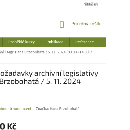
Přihlášení
NÁKUPNÍ
Prázdný košík
KOŠÍK
Proběhlé kurzy
Publikace
Reference
Jak to u nás 
í / Mgr. Hana Brzobohatá / 5. 11. 2024 (09:00 - 14:00) /
požadavky archivní legislativy
 Brzobohatá / 5. 11. 2024
bnosti hodnocení
Značka:
Hana Brzobohatá
0 Kč