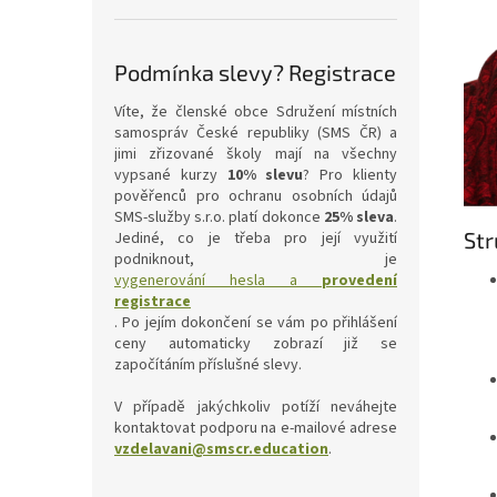
Podmínka slevy? Registrace
Víte, že členské obce Sdružení místních
samospráv České republiky (SMS ČR) a
jimi zřizované školy mají na všechny
vypsané kurzy
10% slevu
? Pro klienty
pověřenců pro ochranu osobních údajů
SMS-služby s.r.o. platí dokonce
25% sleva
.
Str
Jediné, co je třeba pro její využití
podniknout, je
vygenerování hesla a
provedení
registrace
. Po jejím dokončení se vám po přihlášení
ceny automaticky zobrazí již se
započítáním příslušné slevy.
V případě jakýchkoliv potíží neváhejte
kontaktovat podporu na e-mailové adrese
vzdelavani@smscr.education
.