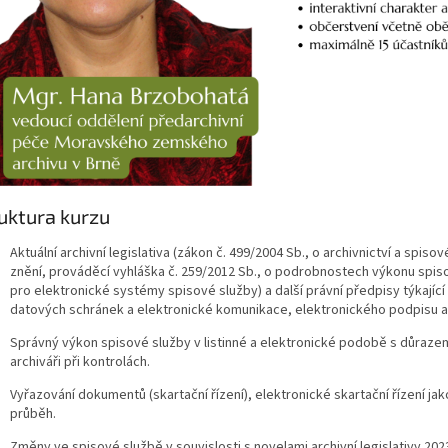
uktura kurzu
Aktuální archivní legislativa (zákon č. 499/2004 Sb., o archivnictví a spi
znění, prováděcí vyhláška č. 259/2012 Sb., o podrobnostech výkonu spiso
pro elektronické systémy spisové služby) a další právní předpisy týkajíc
datových schránek a elektronické komunikace, elektronického podpisu a
Správný výkon spisové služby v listinné a elektronické podobě s důrazem
archiváři při kontrolách.
Vyřazování dokumentů (skartační řízení), elektronické skartační řízení ja
průběh.
Změny ve spisové službě v souvislosti s novelami archivní legislativy 20