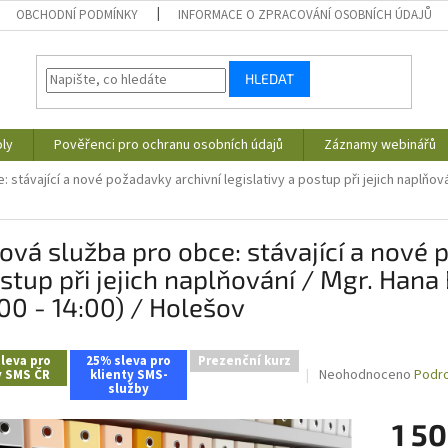
OBCHODNÍ PODMÍNKY
INFORMACE O ZPRACOVÁNÍ OSOBNÍCH ÚDAJŮ
HLEDAT
ly
Pověřenci pro ochranu osobních údajů
Záznamy webinářů
 stávající a nové požadavky archivní legislativy a postup při jejich naplňován
ová služba pro obce: stávající a nové 
stup při jejich naplňování / Mgr. Hana
00 - 14:00) / Holešov
leva pro
25% sleva pro
Prezenční kurz
Průměrné
Neohodnoceno
Podro
y SMS ČR
klienty SMS-
služby
hodnocení
produktu
1 50
je