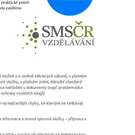
sové službě a o změně některých zákonů, v platném
vé služby, v platném znění, Národní standard
í se nakládání s dokumenty (např. problematika
 ochrany osobních údajů).
 na nejčastější chyby, se kterými se setkávají
ko informace o úrovni spisové služby – příprava a
23 a 2024 – postup při přechodu na elektronickou