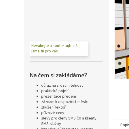
a
n
e
l
Neváhejte a kontaktujte nás,
jsme tu pro vás.
Na čem si zakládáme?
důraz na srozumitelnost
praktické pojetí
prezentace předem
záznam k dispozici 1 měsíc
zkušení lektoři
příznivé ceny
slevy pro členy SMS ČR a klienty
SMS-služby
Popi