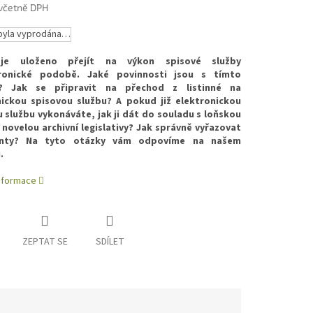
 včetně DPH
byla vyprodána…
je uloženo přejít na výkon spisové služby
ronické podobě. Jaké povinnosti jsou s tímto
? Jak se připravit na přechod z listinné na
nickou spisovou službu? A pokud již elektronickou
 službu vykonáváte, jak ji dát do souladu s loňskou
í novelou archivní legislativy? Jak správně vyřazovat
nty? Na tyto otázky vám odpovíme na našem
.
informace
ZEPTAT SE
SDÍLET