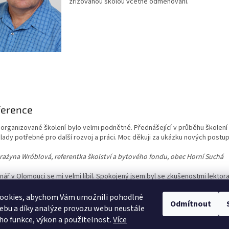
zřizovanou školou včetně odměňování.
ference
 organizované školení bylo velmi podnětné. Přednášející v průběhu školení
lady potřebné pro další rozvoj a práci.
Moc děkuji za ukázku nových postup
Grażyna Wróblová,
referentka školství a bytového fondu, obec Horní Suchá
nář v Olomouci se mi velmi líbil. Spokojený jsem byl se zkušenostmi lektora
bohatilo a nové znalosti. Příjemným překvapením byl oběd a občerstvení v
ookies, abychom Vám umožnili pohodlné
Odmítnout
David Ptáček,
místostarosta, m
ěsto Brumov-Bylnice
ebu a díky analýze provozu webu neustále
eho funkce, výkon a použitelnost.
Více