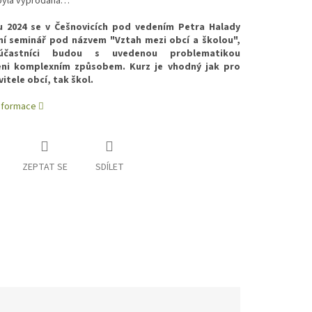
byla vyprodána…
u 2024 se v Češnovicích pod vedením Petra Halady
ní seminář pod názvem "Vztah mezi obcí a školou",
účastníci budou s uvedenou problematikou
ni komplexním způsobem. Kurz je vhodný jak pro
itele obcí, tak škol.
informace
ZEPTAT SE
SDÍLET