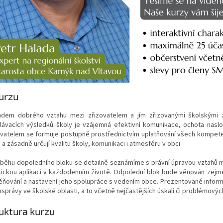
urzu
adem dobrého vztahu mezi zřizovatelem a jím zřizovanými školskými za
lávacích výsledků školy je vzájemná efektivní komunikace, ochota nasl
ovatelem se formuje postupně prostřednictvím uplatňování všech kompet
 a zásadně určují kvalitu školy, komunikaci i atmosféru v obci
ůběhu dopoledního bloku se detailně seznámíme s právní úpravou vztahů mez
tickou aplikací v každodenním životě.
Odpolední blok bude věnován zejmén
ňování a nastavení jeho spolupráce s vedením obce. Prezentované informa
právy ve školské oblasti, a to včetně nejčastějších úskalí či problémových
uktura kurzu