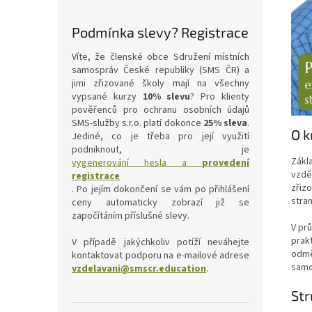
Podmínka slevy? Registrace
Víte, že členské obce Sdružení místních
samospráv České republiky (SMS ČR) a
jimi zřizované školy mají na všechny
vypsané kurzy
10% slevu
? Pro klienty
pověřenců pro ochranu osobních údajů
SMS-služby s.r.o. platí dokonce
25% sleva
.
O k
Jediné, co je třeba pro její využití
podniknout, je
Zákl
vygenerování hesla a
provedení
vzdě
registrace
zřiz
. Po jejím dokončení se vám po přihlášení
stran
ceny automaticky zobrazí již se
započítáním příslušné slevy.
V pr
prak
V případě jakýchkoliv potíží neváhejte
odmě
kontaktovat podporu na e-mailové adrese
samos
vzdelavani@smscr.education
.
Str