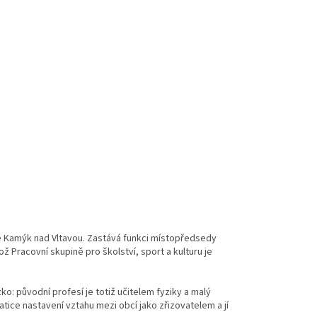
bce Kamýk nad Vltavou. Zastává funkci místopředsedy
 Pracovní skupině pro školství, sport a kulturu je
ko: původní profesí je totiž učitelem fyziky a malý
tice nastavení vztahu mezi obcí jako zřizovatelem a jí