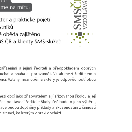
řízeními a jejími řediteli a předpokladem dobrých
ouchat a snaha si porozumět. Vztah mezi ředitelem a
encí. Vztahy mezi oběma aktéry je odpovědností obou
i obcí jako zřizovatelem a jí zřizovanou školou a její
a postavení ředitele školy: řeč bude o jeho výběru,
ce budou doplněny příklady a zkušenostmi z činností
 situací, ke kterým v praxi dochází.