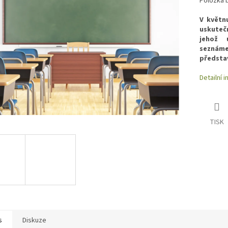
Položka 
hvězdiček.
cena:
V květn
uskuteč
jehož 
seznáme
představ
Detailní 
TISK
s
Diskuze