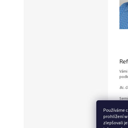
Re
Vámi
podk
Bc. 
Semi
mě o
Používáme c
Ing. 
prohlížení w
zlepšovali j