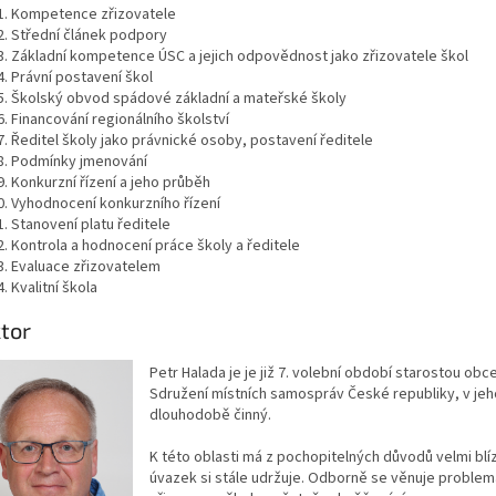
Kompetence zřizovatele
Střední článek podpory
Základní kompetence ÚSC a jejich odpovědnost jako zřizovatele škol
Právní postavení škol
Školský obvod spádové základní a mateřské školy
Financování regionálního školství
Ředitel školy jako právnické osoby, postavení ředitele
Podmínky jmenování
Konkurzní řízení a jeho průběh
Vyhodnocení konkurzního řízení
Stanovení platu ředitele
Kontrola a hodnocení práce školy a ředitele
Evaluace zřizovatelem
Kvalitní škola
tor
Petr Halada je je již 7. volební období starostou o
Sdružení místních samospráv České republiky, v jehož
dlouhodobě činný.
K této oblasti má z pochopitelných důvodů velmi blíz
úvazek si stále udržuje. Odborně se věnuje problema