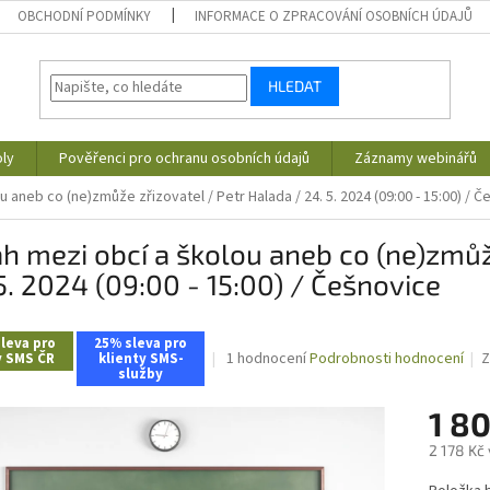
OBCHODNÍ PODMÍNKY
INFORMACE O ZPRACOVÁNÍ OSOBNÍCH ÚDAJŮ
HLEDAT
ly
Pověřenci pro ochranu osobních údajů
Záznamy webinářů
u aneb co (ne)zmůže zřizovatel / Petr Halada / 24. 5. 2024 (09:00 - 15:00) / 
h mezi obcí a školou aneb co (ne)zmůž
5. 2024 (09:00 - 15:00) / Češnovice
leva pro
25% sleva pro
Průměrné
1 hodnocení
Podrobnosti hodnocení
Z
y SMS ČR
klienty SMS-
služby
hodnocení
produktu
1 8
je
5,0
2 178 Kč
z
5
Měrná