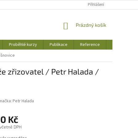
Přihlášení
NÁKUPNÍ
Prázdný košík
KOŠÍK
Proběhlé kurzy
Publikace
Reference
Jak to u nás 
Češnovice
e zřizovatel / Petr Halada /
načka:
Petr Halada
00 Kč
 včetně DPH