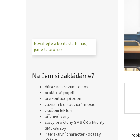
n
e
l
Neváhejte a kontaktujte nás,
jsme tu pro vás.
Na čem si zakládáme?
důraz na srozumitelnost
praktické pojetí
prezentace předem
záznam k dispozici 1 měsíc
zkušení lektoři
příznivé ceny
slevy pro členy SMS ČR a klienty
SMS-služby
interaktivní charakter - dotazy
Popi