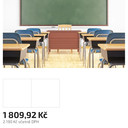
5
hvězdiček.
1 809,92 Kč
2 190 Kč včetně DPH