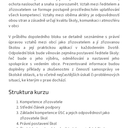
ochota naslouchat a snaha si porozumět. Vztah mezi ředitelem a
zřizovatelem se formuje postupně prostřednictvím uplatňování
všech kompetencí. Vztahy mezi oběma aktéry je odpovědností
obou stran a zásadně určují kvalitu školy, komunikaci i atmosféru
v obci
V průběhu dopoledního bloku se detailně seznámíme s právní
úpravou vztahů mezi obcí jako zřizovatelem a jí zřizovanou
školou a její praktickou aplikací v každodenním životě.
Odpolední blok bude věnován zejména postavení ředitele školy:
řeč bude o jeho výběru, odměňování a nastavení jeho
spolupráce s vedením obce. Prezentované informace budou
doplněny příklady a zkušenostmi z činností samosprávy ve
školské oblasti, a to včetně nejčastějších úskalí či problémových
situací, ke kterým v praxi dochází.
Struktura kurzu
Kompetence zřizovatele
Střední článek podpory
Základní kompetence ÚSC a jejich odpovědnost jako
zřizovatele škol
Právní postavení škol