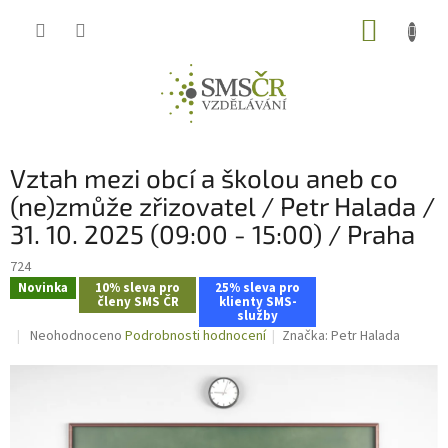
Přejít
NÁKUP
na
obsah
KOŠÍK
Vztah mezi obcí a školou aneb co
(ne)zmůže zřizovatel / Petr Halada /
31. 10. 2025 (09:00 - 15:00) / Praha
724
Novinka
10% sleva pro
25% sleva pro
členy SMS ČR
klienty SMS-
služby
Průměrné
Neohodnoceno
Podrobnosti hodnocení
Značka:
Petr Halada
hodnocení
produktu
je
0,0
z