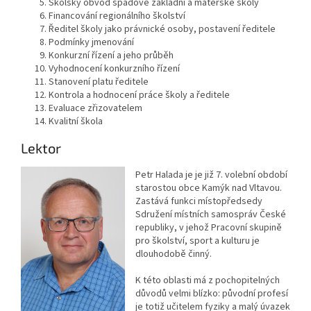
Školský obvod spádové základní a mateřské školy
Financování regionálního školství
Ředitel školy jako právnické osoby, postavení ředitele
Podmínky jmenování
Konkurzní řízení a jeho průběh
Vyhodnocení konkurzního řízení
Stanovení platu ředitele
Kontrola a hodnocení práce školy a ředitele
Evaluace zřizovatelem
Kvalitní škola
Lektor
Petr Halada je je již 7. volební období
starostou obce Kamýk nad Vltavou.
Zastává funkci místopředsedy
Sdružení místních samospráv České
republiky, v jehož Pracovní skupině
pro školství, sport a kulturu je
dlouhodobě činný.
K této oblasti má z pochopitelných
důvodů velmi blízko: původní profesí
je totiž učitelem fyziky a malý úvazek