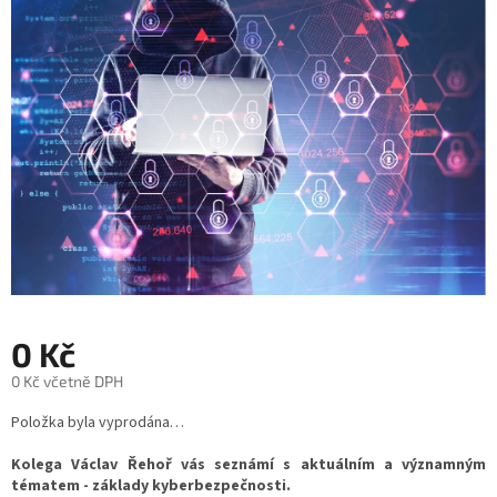
z
5
hvězdiček.
0 Kč
0 Kč včetně DPH
Měrná
Položka byla vyprodána…
cena:
Kolega Václav Řehoř vás seznámí s aktuálním a významným
tématem - základy kyberbezpečnosti.