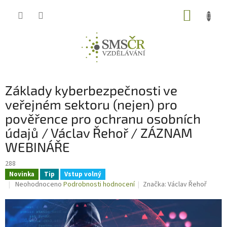
Přejít
NÁKUP
na
obsah
KOŠÍK
Základy kyberbezpečnosti ve
veřejném sektoru (nejen) pro
pověřence pro ochranu osobních
údajů / Václav Řehoř / ZÁZNAM
WEBINÁŘE
288
Novinka
Tip
Vstup volný
Průměrné
Neohodnoceno
Podrobnosti hodnocení
Značka:
Václav Řehoř
hodnocení
produktu
je
0,0