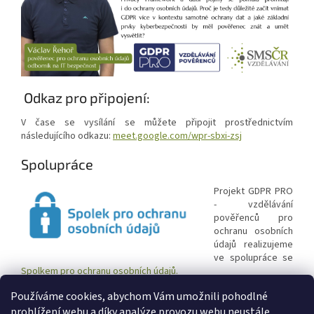
Odkaz pro připojení:
V čase se vysílání se můžete připojit prostřednictvím
následujícího odkazu:
meet.google.com/wpr-sbxi-zsj
Spolupráce
Projekt GDPR PRO
- vzdělávání
pověřenců pro
ochranu osobních
údajů realizujeme
ve spolupráce se
Spolkem pro ochranu osobních údajů.
Používáme cookies, abychom Vám umožnili pohodlné
prohlížení webu a díky analýze provozu webu neustále