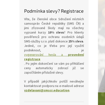
Podmínka slevy? Registrace
Víte, že členské obce Sdružení místních
samospráv České republiky (SMS ČR) a
jimi zřizované školy mají na všechny
vypsané kurzy
10% slevu
? Pro klienty
pověřenců pro ochranu osobních údajů
SMS-služby s.r.o. platí dokonce
25% sleva
.
Jediné, co je třeba pro její využití
podniknout, je
vygenerování hesla a
provedení
registrace
. Po jejím dokončení se vám po přihlášení
ceny automaticky zobrazí již se
započítáním příslušné slevy.
V případě jakýchkoliv potíží neváhejte
kontaktovat podporu na e-mailové adrese
vzdelavani@smscr.education
.