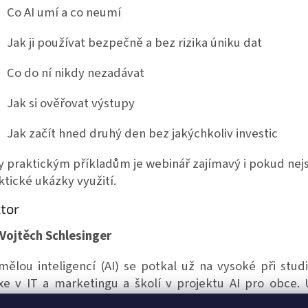
Co AI umí a co neumí
Jak ji používat bezpečně a bez rizika úniku dat
Co do ní nikdy nezadávat
Jak si ověřovat výstupy
Jak začít hned druhý den bez jakýchkoliv investic
y praktickým příkladům je webinář zajímavý i pokud nejs
ktické ukázky využití.
tor
 Vojtěch Schlesinger
mělou inteligencí (AI) se potkal už na vysoké při studi
xe v IT a marketingu a školí v projektu AI pro obce. U
ocník, který šetří čas i nervy.