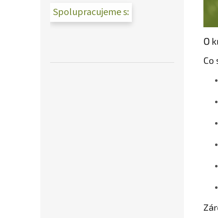
Spolupracujeme s:
O k
Co 
Zár