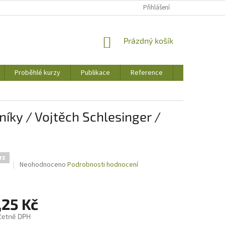
Přihlášení
NÁKUPNÍ
Prázdný košík
KOŠÍK
Proběhlé kurzy
Publikace
Reference
Jak to u nás 
níky / Vojtěch Schlesinger /
rz
Průměrné
Neohodnoceno
Podrobnosti hodnocení
hodnocení
produktu
je
,25 Kč
0,0
z
četně DPH
5