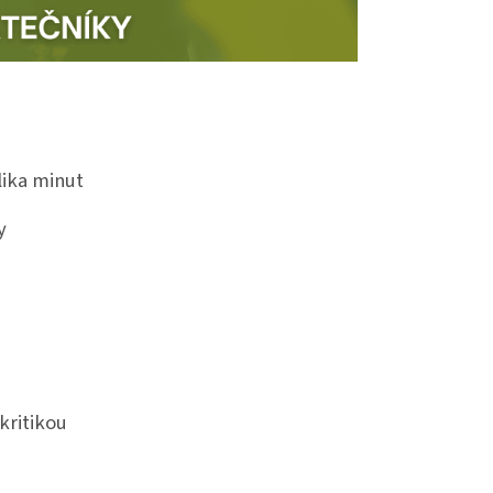
lika minut
y
kritikou