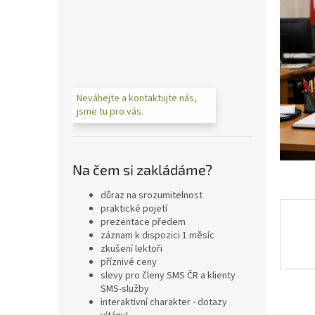
n
e
l
Neváhejte a kontaktujte nás,
jsme tu pro vás.
Na čem si zakládáme?
důraz na srozumitelnost
praktické pojetí
prezentace předem
záznam k dispozici 1 měsíc
zkušení lektoři
příznivé ceny
slevy pro členy SMS ČR a klienty
SMS-služby
interaktivní charakter - dotazy