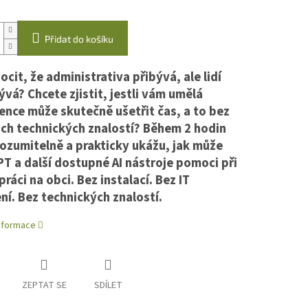
hvězdiček.
Přidat do košíku
cit, že administrativa přibývá, ale lidí
ývá? Chcete zjistit, jestli vám umělá
gence může skutečně ušetřit čas, a to bez
ých technických znalostí?
Během 2 hodin
ozumitelně a prakticky ukážu, jak může
T a další dostupné AI nástroje pomoci při
ráci na obci. Bez instalací. Bez IT
ní. Bez technických znalostí.
informace
ZEPTAT SE
SDÍLET