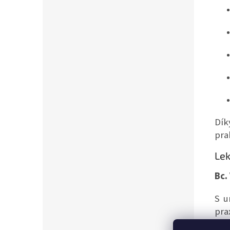
Dík
pra
Lek
Bc.
S u
pra
pom