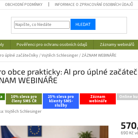
OBCHODNÍ PODMÍNKY
INFORMACE O ZPRACOVÁNÍ OSOBNÍCH ÚDAJŮ
HLEDAT
ly
Pověřenci pro ochranu osobních údajů
Záznamy webinářů
 pro úplné začátečníky / Vojtěch Schlesinger / ZÁZNAM WEBINÁŘE
ro obce prakticky: AI pro úplné začáteč
NAM WEBINÁŘE
ka
10% sleva pro
25% sleva pro
Záznam
Online ku
členy SMS ČR
klienty SMS-
webináře
služby
ka:
Vojtěch Schlesinger
570
690 Kč v