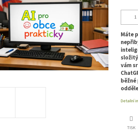
Měrná
cena:
Máte po
nepřib
inteli
složit
vám sr
ChatGP
běžné p
odděle
Detailní 
TISK