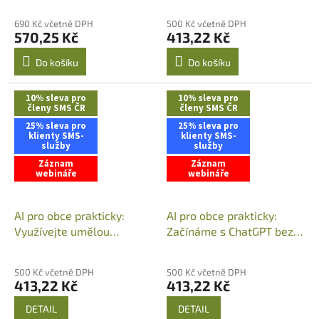
Průměrné
Vojtěch Schlesinger / 10.
Vojtěch Schlesinger /
hodnocení
690 Kč včetně DPH
500 Kč včetně DPH
září 2026 (13:00-15:00)
ZÁZNAM
produktu
570,25 Kč
413,22 Kč
je
5,0
Do košíku
Do košíku
z
5
10% sleva pro
hvězdiček.
10% sleva pro
členy SMS ČR
členy SMS ČR
25% sleva pro
25% sleva pro
klienty SMS-
klienty SMS-
služby
služby
Záznam
Záznam
webináře
webináře
AI pro obce prakticky:
AI pro obce prakticky:
Využívejte umělou
Začínáme s ChatGPT bez
inteligenci na plno /
stresu a zbytečné teorie /
Vojtěch Schlesinger /
Vojtěch Schlesinger /
500 Kč včetně DPH
500 Kč včetně DPH
ZÁZNAM WEBINÁŘE
ZÁZNAM WEBINÁŘE
413,22 Kč
413,22 Kč
DETAIL
DETAIL