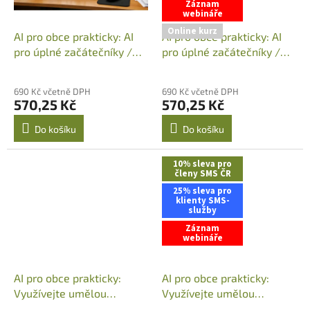
Záznam
webináře
Online kurz
AI pro obce prakticky: AI
AI pro obce prakticky: AI
pro úplné začátečníky /
pro úplné začátečníky /
Vojtěch Schlesinger / 8.
Vojtěch Schlesinger /
září 2026 (13:00-15:00)
ZÁZNAM WEBINÁŘE
690 Kč včetně DPH
690 Kč včetně DPH
570,25 Kč
570,25 Kč
Do košíku
Do košíku
10% sleva pro
členy SMS ČR
25% sleva pro
klienty SMS-
služby
Záznam
webináře
AI pro obce prakticky:
AI pro obce prakticky:
Využívejte umělou
Využívejte umělou
inteligenci na plno /
inteligenci na plno /