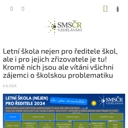
Přejít
NÁKUP
na
obsah
KOŠÍK
Letní škola nejen pro ředitele škol,
ale i pro jejich zřizovatele je tu!
Kromě nich jsou ale vítáni všichni
zájemci o školskou problematiku
4.6.2024