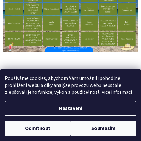
PŘEDCHOZÍ ČLÁNEK
DALŠÍ ČLÁNEK
Používáme cookies, abychom Vám umožnili pohodlné
prohlížení webu a díky analýze provozu webu neustále
Z
zlepšovali jeho funkce, výkon a použitelnost.
Více informací
á
Vytvořil Shoptet
p
Nastavení
a
t
Copyright 2026
SMS ČR Vzdělávání
. Všechna práva vyhrazena.
í
Odmítnout
Souhlasím
Upravit nastavení cookies