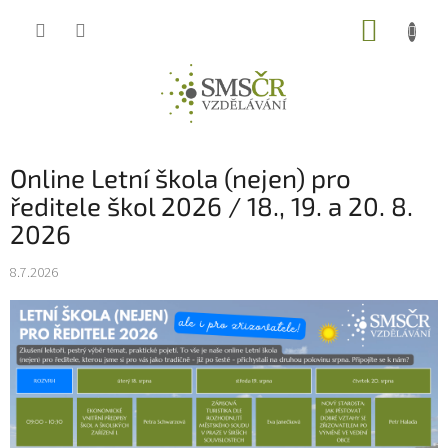
Přejít
NÁKUP
na
obsah
KOŠÍK
Online Letní škola (nejen) pro
ředitele škol 2026 / 18., 19. a 20. 8.
2026
8.7.2026