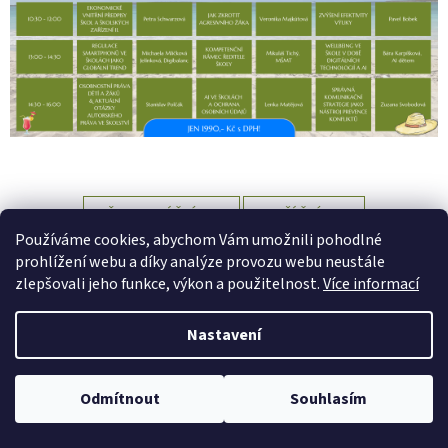
PŘEDCHOZÍ ČLÁNEK
DALŠÍ ČLÁNEK
Používáme cookies, abychom Vám umožnili pohodlné
Z
prohlížení webu a díky analýze provozu webu neustále
á
zlepšovali jeho funkce, výkon a použitelnost.
Více informací
Vytvořil Shoptet
p
a
Nastavení
t
Copyright 2026
SMS ČR Vzdělávání
. Všechna práva vyhrazena.
í
Upravit nastavení cookies
Odmítnout
Souhlasím