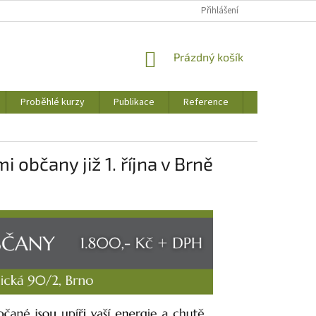
Přihlášení
NÁKUPNÍ
Prázdný košík
KOŠÍK
Proběhlé kurzy
Publikace
Reference
Jak to u nás 
občany již 1. října v Brně