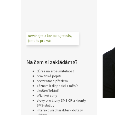
n
e
l
Neváhejte a kontaktujte nás,
jsme tu pro vás.
Na čem si zakládáme?
důraz na srozumitelnost
praktické pojetí
prezentace předem
záznam k dispozici 1 měsíc
zkušení lektoři
příznivé ceny
slevy pro členy SMS ČR a klienty
SMS-služby
interaktivní charakter - dotazy