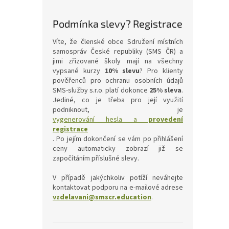
Podmínka slevy? Registrace
Víte, že členské obce Sdružení místních
samospráv České republiky (SMS ČR) a
jimi zřizované školy mají na všechny
vypsané kurzy
10% slevu
? Pro klienty
pověřenců pro ochranu osobních údajů
SMS-služby s.r.o. platí dokonce
25% sleva
.
Jediné, co je třeba pro její využití
podniknout, je
vygenerování hesla a
provedení
registrace
. Po jejím dokončení se vám po přihlášení
ceny automaticky zobrazí již se
započítáním příslušné slevy.
V případě jakýchkoliv potíží neváhejte
kontaktovat podporu na e-mailové adrese
vzdelavani@smscr.education
.