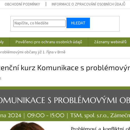
OBCHODNÍ PODMÍNKY
INFORMACE O ZPRACOVÁNÍ OSOBNÍCH ÚDAJŮ
HLEDAT
ly
Pověřenci pro ochranu osobních údajů
Záznamy webinářů
oblémovými občany již 1. října v Brně
enční kurz Komunikace s problémovými 
4