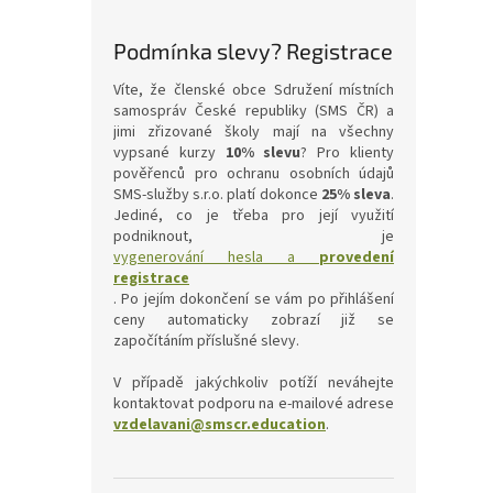
Podmínka slevy? Registrace
Víte, že členské obce Sdružení místních
samospráv České republiky (SMS ČR) a
jimi zřizované školy mají na všechny
vypsané kurzy
10% slevu
? Pro klienty
pověřenců pro ochranu osobních údajů
SMS-služby s.r.o. platí dokonce
25% sleva
.
Jediné, co je třeba pro její využití
podniknout, je
vygenerování hesla a
provedení
registrace
. Po jejím dokončení se vám po přihlášení
ceny automaticky zobrazí již se
započítáním příslušné slevy.
V případě jakýchkoliv potíží neváhejte
kontaktovat podporu na e-mailové adrese
vzdelavani@smscr.education
.