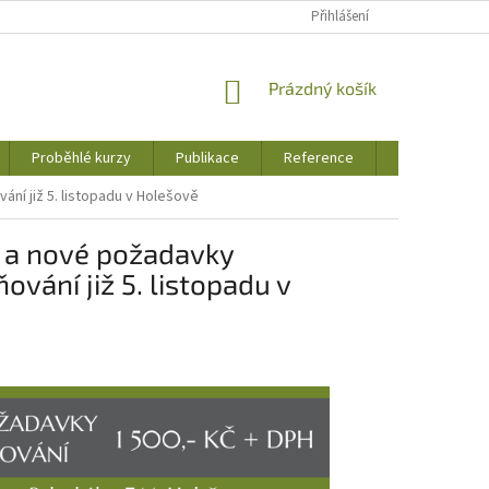
Přihlášení
NÁKUPNÍ
Prázdný košík
KOŠÍK
Proběhlé kurzy
Publikace
Reference
Jak to u nás 
vání již 5. listopadu v Holešově
í a nové požadavky
ňování již 5. listopadu v