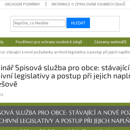
OBCHODNÍ PODMÍNKY
INFORMACE O ZPRACOVÁNÍ OSOBNÍCH ÚDAJŮ
HLEDAT
ly
Pověřenci pro ochranu osobních údajů
Záznamy webinářů
: stávající a nové požadavky archivní legislativy a postup při jejich naplňo
nář Spisová služba pro obce: stávajíc
ivní legislativy a postup při jejich napl
ešově
24