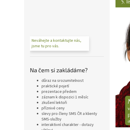
n
e
l
Neváhejte a kontaktujte nás,
jsme tu pro vás.
Na čem si zakládáme?
důraz na srozumitelnost
praktické pojetí
prezentace předem
záznam k dispozici 1 měsíc
zkušení lektoři
příznivé ceny
slevy pro členy SMS ČR a klienty
SMS-služby
interaktivní charakter - dotazy