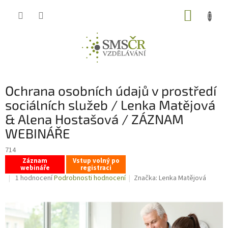
Přejít
NÁKUP
na
obsah
KOŠÍK
Ochrana osobních údajů v prostředí
sociálních služeb / Lenka Matějová
& Alena Hostašová / ZÁZNAM
WEBINÁŘE
714
Záznam
Vstup volný po
webináře
registraci
Průměrné
1 hodnocení
Podrobnosti hodnocení
Značka:
Lenka Matějová
hodnocení
produktu
je
5,0
z