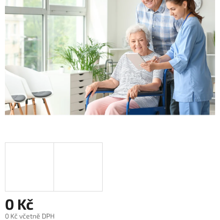
5
hvězdiček.
0 Kč
0 Kč včetně DPH