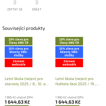
ZEPTAT SE
SDÍLET
Související produkty
10% sleva pro
10% sleva pro
členy SMS ČR
členy SMS ČR
25% sleva pro
25% sleva pro
klienty SMS-
klienty SMS-
služby
služby
Záznam
Záznam
webináře
webináře
Letní škola (nejen) pro
Letní škola (nejen) pro
starosty 2025 / 8., 10. a
ředitele škol 2025 / 19.,
15. 7. 2025 (09:00 - 16:00)
20. a 21. 8. 2025 (09:00 -
Průměrné
Průměrné
/ ZÁZNAM WEBINÁŘE
16:00) / ZÁZNAM
hodnocení
hodnocení
1 990 Kč včetně DPH
1 990 Kč včetně DPH
WEBINÁŘE
produktu
produktu
1 644,63 Kč
1 644,63 Kč
je
je