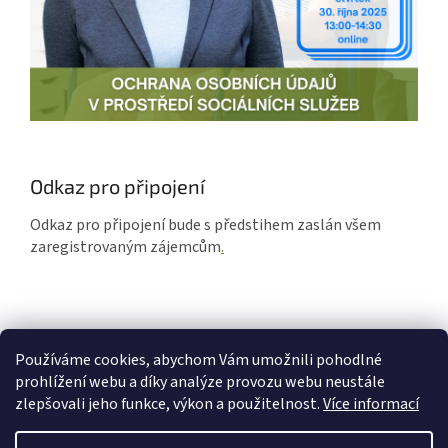
Odkaz pro připojení
Odkaz pro připojení bude s předstihem zaslán všem
zaregistrovaným zájemcům
.
Používáme cookies, abychom Vám umožnili pohodlné
prohlížení webu a díky analýze provozu webu neustále
Z
zlepšovali jeho funkce, výkon a použitelnost.
Více informací
á
Vytvořil Shoptet
p